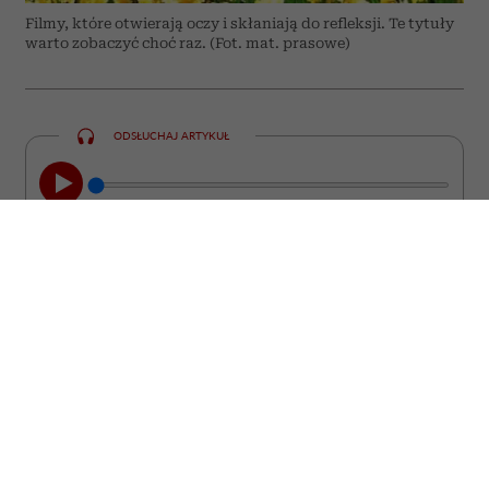
Filmy, które otwierają oczy i skłaniają do refleksji. Te tytuły
warto zobaczyć choć raz. (Fot. mat. prasowe)
ODSŁUCHAJ ARTYKUŁ
00:00
08:44
Nie każdy film kończy się wraz z
napisami końcowymi. Są takie historie,
które zostają z nami na długo. Wracają w
najmniej spodziewanych momentach,
prowokują do zadawania pytań i