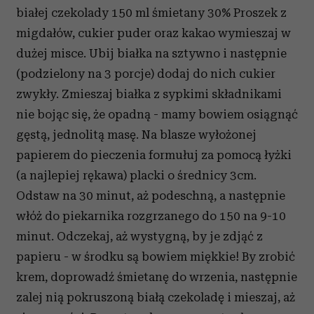
białej czekolady 150 ml śmietany 30% Proszek z
migdałów, cukier puder oraz kakao wymieszaj w
dużej misce. Ubij białka na sztywno i następnie
(podzielony na 3 porcje) dodaj do nich cukier
zwykły. Zmieszaj białka z sypkimi składnikami
nie bojąc się, że opadną - mamy bowiem osiągnąć
gęstą, jednolitą masę. Na blasze wyłożonej
papierem do pieczenia formułuj za pomocą łyżki
(a najlepiej rękawa) placki o średnicy 3cm.
Odstaw na 30 minut, aż podeschną, a następnie
włóż do piekarnika rozgrzanego do 150 na 9-10
minut. Odczekaj, aż wystygną, by je zdjąć z
papieru - w środku są bowiem miękkie! By zrobić
krem, doprowadź śmietanę do wrzenia, następnie
zalej nią pokruszoną białą czekoladę i mieszaj, aż