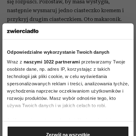
się rozpuści. Pozostaw, by masa wystygła,
następnie wysmaruj jedno ciasteczko kremem i
przykryj drugim ciasteczkiem. Oto makaronik.
Nadzienie można zmienić na dżem porzeczkowy,
dżem z winem, masę z mascarpone, z fiołków, z
róży... Same makaroniki można zmienić na
Odpowiedzialne wykorzystanie Twoich danych
kawowe, zastępując kakao 3 łyżkami mocnej
Wraz z
naszymi 1022 partnerami
przetwarzamy Twoje
kawy, na waniliowe, amaretto i wszelkie inne. No
osobiste dane, np. adres IP, korzystając z takich
to: proszę tworzyć!
technologii jak pliki cookie, w celu wyświetlania
spersonalizowanych reklam i treści, analizowania tychże,
wychodzenia naprzeciw oczekiwaniom użytkowników i
rozwoju produktów. Masz wybór odnośnie tego, kto
używa Twoich danych i w jakich celach to robi.
Jeśli wyrazisz na to zgodę, chcielibyśmy również:
AUTOPROMOCJA
Gromadzić dane dotyczące Twojej lokalizacji
Zezwól na wszystkie
geograficznej z dokładnością nawet do kilku metrów