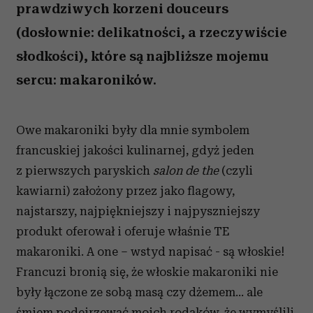
prawdziwych korzeni douceurs
(dosłownie: delikatności, a rzeczywiście
słodkości), które są najbliższe mojemu
sercu: makaroników.
Owe makaroniki były dla mnie symbolem
francuskiej jakości kulinarnej, gdyż jeden
z pierwszych paryskich
salon de the
(czyli
kawiarni) założony przez jako flagowy,
najstarszy, najpiękniejszy i najpyszniejszy
produkt oferował i oferuje właśnie TE
makaroniki. A one – wstyd napisać - są włoskie!
Francuzi bronią się, że włoskie makaroniki nie
były łączone ze sobą masą czy dżemem… ale
śmiem podejrzewać moich rodaków, że wymyślili