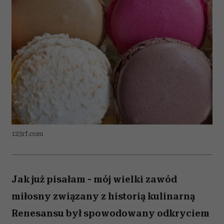
123rf.com
Jak już pisałam - mój wielki zawód
miłosny związany z historią kulinarną
Renesansu był spowodowany odkryciem