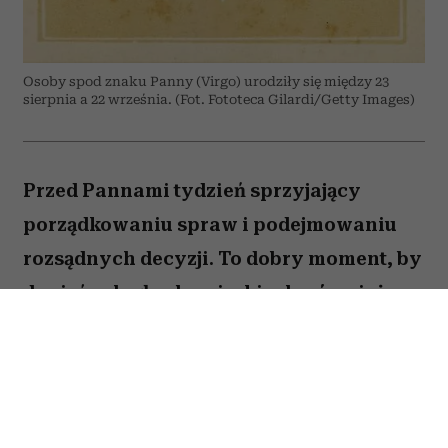
Osoby spod znaku Panny (Virgo) urodziły się między 23
sierpnia a 22 września. (Fot. Fototeca Gilardi/Getty Images)
Przed Pannami tydzień sprzyjający
porządkowaniu spraw i podejmowaniu
rozsądnych decyzji. To dobry moment, by
dopiąć zaległe obowiązki, ale również
zastanowić się, które z nich naprawdę są
warte twojej energii. Nie wszystko musisz
zrobić od razu. Sprawdź, co gwiazdy
przygotowały dla Panny na okres od 27