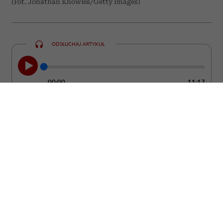
(Fot. Jonathan Knowles/Getty Images)
ODSŁUCHAJ ARTYKUŁ
00:00
11:17
Nie zawsze łatwo zauważyć moment, w
którym partner przestaje kochać. Zwykle
nie dzieje się to z dnia na dzień. Częściej
pojawiają się drobne zmiany w jego
zachowaniu, które z czasem zaczynają
budzić coraz większy niepokój. Sprawdź,