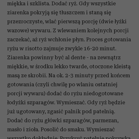
miękka i szklista. Dodać ryż. Gdy wszystkie
ziarenka pokryją się tłuszczem i staną się
przezroczyste, wlać pierwszą porcję (dwie łyżki
wazowe) wywaru. Z wlewaniem kolejnych porcji
zaczekać, aż ryż wchłonie płyn. Proces gotowania
ryżu w risotto zajmuje zwykle 16-20 minut.
Ziarenka powinny być al dente - na zewnątrz
miękkie, w środku lekko twarde, otoczone kleistą
masą ze skrobii. Na ok. 2-3 minuty przed końcem
gotowania (czyli chwilę po wlaniu ostatniej
porcji wywaru) dodać do ryżu niedogotowane
łodyżki szparagów. Wymieszać. Gdy ryż będzie
już ugotowany, zgasić palnik pod patelnią.
Dodać do ryżu główki szparagów, parmezan,
masło i zioła. Posolić do smaku. Wymieszać
wszystko dokładnie. Przykryć patelnię pokrywką