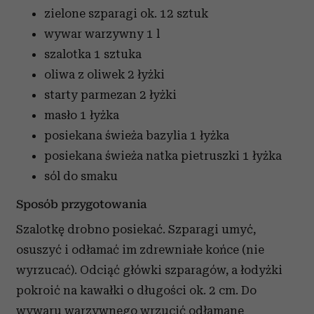
zielone szparagi
ok. 12 sztuk
wywar warzywny
1 l
szalotka
1 sztuka
oliwa z oliwek
2 łyżki
starty parmezan
2 łyżki
masło
1 łyżka
posiekana świeża bazylia
1 łyżka
posiekana świeża natka pietruszki
1 łyżka
sól
do smaku
Sposób przygotowania
Szalotkę drobno posiekać. Szparagi umyć,
osuszyć i odłamać im zdrewniałe końce (nie
wyrzucać). Odciąć główki szparagów, a łodyżki
pokroić na kawałki o długości ok. 2 cm. Do
wywaru warzywnego wrzucić odłamane