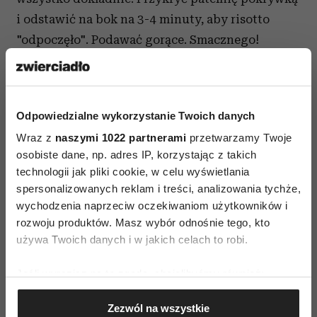
i odstawić na bok na 3-4 minuty, aby risotto
"odpoczęło". Podawać gorące. Smacznego!
Podsumowanie przepisu
Idealne danie na rozpoczęcie sezonu
szparagowego 2013! Świeże, zielone szparagi
Odpowiedzialne wykorzystanie Twoich danych
zatopione w kremowym risotto o szparagowo-
Wraz z
naszymi 1022 partnerami
przetwarzamy Twoje
parmezanowym aromacie. Uczta dla
osobiste dane, np. adres IP, korzystając z takich
podniebienia - zwłaszcza miłośników kuchni
technologii jak pliki cookie, w celu wyświetlania
północnych Włoch. Przepis znajduje się również
spersonalizowanych reklam i treści, analizowania tychże,
na moim blogu: (ilość składników podana na
wychodzenia naprzeciw oczekiwaniom użytkowników i
rozwoju produktów. Masz wybór odnośnie tego, kto
dwie porcje)
używa Twoich danych i w jakich celach to robi.
Jeśli wyrazisz na to zgodę, chcielibyśmy również:
Gromadzić dane dotyczące Twojej lokalizacji
Zezwól na wszystkie
geograficznej z dokładnością nawet do kilku metrów