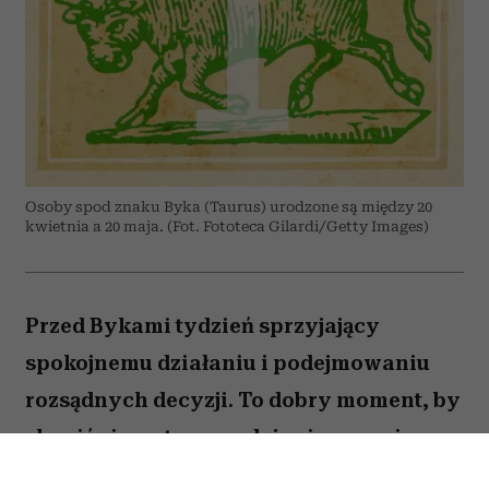
Osoby spod znaku Byka (Taurus) urodzone są między 20
kwietnia a 20 maja. (Fot. Fototeca Gilardi/Getty Images)
Przed Bykami tydzień sprzyjający
spokojnemu działaniu i podejmowaniu
rozsądnych decyzji. To dobry moment, by
skupić się na tym, co daje ci poczucie
stabilności i bezpieczeństwa. Choć wokół