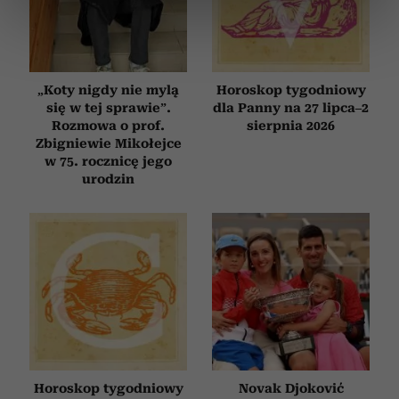
dane są przetwarzane oraz ustaw własne preferencje w
sekcji szczegółów
. W Deklaracji plików cookie możesz
zmienić lub wycofać swoją zgodę w dowolnej chwili.
„Koty nigdy nie mylą
Horoskop tygodniowy
Wykorzystujemy pliki cookie do spersonalizowania treści
się w tej sprawie”.
dla Panny na 27 lipca–2
i reklam, aby oferować funkcje społecznościowe i
Rozmowa o prof.
sierpnia 2026
analizować ruch w naszej witrynie. Informacje o tym, jak
Zbigniewie Mikołejce
korzystasz z naszej witryny, udostępniamy partnerom
w 75. rocznicę jego
społecznościowym, reklamowym i analitycznym.
urodzin
Partnerzy mogą połączyć te informacje z innymi danymi
otrzymanymi od Ciebie lub uzyskanymi podczas
korzystania z ich usług.
Horoskop tygodniowy
Novak Djoković