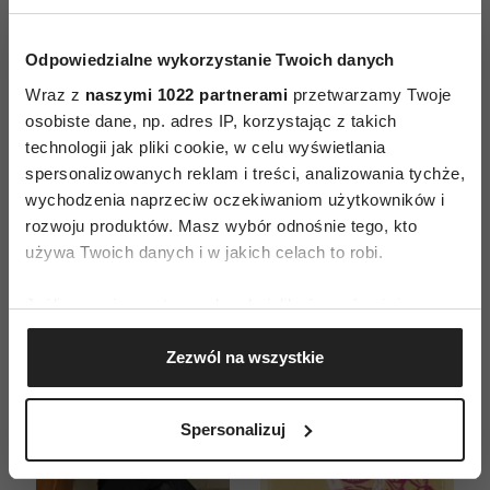
Odpowiedzialne wykorzystanie Twoich danych
Wraz z
naszymi 1022 partnerami
przetwarzamy Twoje
osobiste dane, np. adres IP, korzystając z takich
ZAMÓW
technologii jak pliki cookie, w celu wyświetlania
spersonalizowanych reklam i treści, analizowania tychże,
WYDANIE DRUKOWANE
wychodzenia naprzeciw oczekiwaniom użytkowników i
rozwoju produktów. Masz wybór odnośnie tego, kto
E-WYDANIE
używa Twoich danych i w jakich celach to robi.
Jeśli wyrazisz na to zgodę, chcielibyśmy również:
Gromadzić dane dotyczące Twojej lokalizacji
Zezwól na wszystkie
geograficznej z dokładnością nawet do kilku metrów
Identyfikować Twoje urządzenie, aktywnie
analizując charakteryzującego je zbiory danych
Spersonalizuj
(fingerprinting, czyli wirtualny odcisk palca)
Dowiedz się więcej odnośnie tego, jak Twoje osobiste