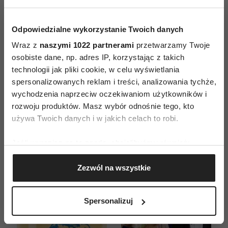
Odpowiedzialne wykorzystanie Twoich danych
Wraz z
naszymi 1022 partnerami
przetwarzamy Twoje
osobiste dane, np. adres IP, korzystając z takich
ZAMÓW
technologii jak pliki cookie, w celu wyświetlania
spersonalizowanych reklam i treści, analizowania tychże,
WYDANIE DRUKOWANE
wychodzenia naprzeciw oczekiwaniom użytkowników i
rozwoju produktów. Masz wybór odnośnie tego, kto
E-WYDANIE
używa Twoich danych i w jakich celach to robi.
Jeśli wyrazisz na to zgodę, chcielibyśmy również:
Gromadzić dane dotyczące Twojej lokalizacji
Zezwól na wszystkie
geograficznej z dokładnością nawet do kilku metrów
Identyfikować Twoje urządzenie, aktywnie
analizując charakteryzującego je zbiory danych
Spersonalizuj
(fingerprinting, czyli wirtualny odcisk palca)
Dowiedz się więcej odnośnie tego, jak Twoje osobiste