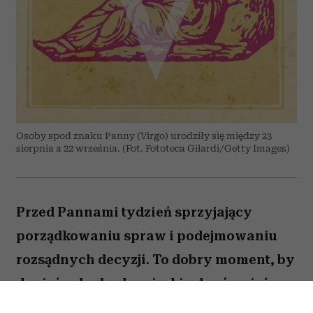
Osoby spod znaku Panny (Virgo) urodziły się między 23
sierpnia a 22 września. (Fot. Fototeca Gilardi/Getty Images)
Przed Pannami tydzień sprzyjający
porządkowaniu spraw i podejmowaniu
rozsądnych decyzji. To dobry moment, by
dopiąć zaległe obowiązki, ale również
zastanowić się, które z nich naprawdę są