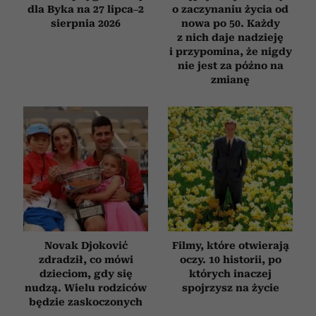
dla Byka na 27 lipca–2
o zaczynaniu życia od
sierpnia 2026
nowa po 50. Każdy
z nich daje nadzieję
i przypomina, że nigdy
nie jest za późno na
zmianę
Novak Djoković
Filmy, które otwierają
zdradził, co mówi
oczy. 10 historii, po
dzieciom, gdy się
których inaczej
nudzą. Wielu rodziców
spojrzysz na życie
będzie zaskoczonych