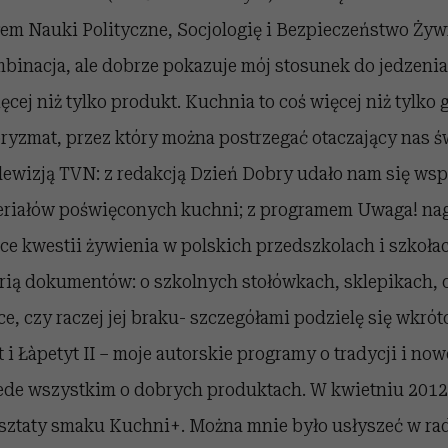
em Nauki Polityczne, Socjologię i Bezpieczeństwo Żyw
binacja, ale dobrze pokazuje mój stosunek do jedzenia
ęcej niż tylko produkt. Kuchnia to coś więcej niż tylko 
yzmat, przez który można postrzegać otaczający nas św
lewizją TVN: z redakcją Dzień Dobry udało nam się wsp
teriałów poświęconych kuchni; z programem Uwaga! na
ce kwestii żywienia w polskich przedszkolach i szkołac
rią dokumentów: o szkolnych stołówkach, sklepikach, 
ce, czy raczej jej braku- szczegółami podzielę się wkrót
 i Ł`apetyt II – moje autorskie programy o tradycji i no
zede wszystkim o dobrych produktach. W kwietniu 2012
sztaty smaku Kuchni+.
Można mnie było usłyszeć w ra