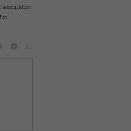
ać sosem który
nika.