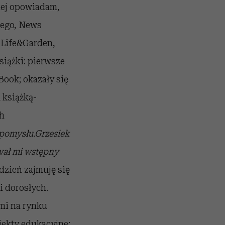
iej opowiadam,
nego, News
w Life&Garden,
siążki: pierwsze
Book; okazały się
 książką-
ch
m pomysłu.Grzesiek
wał mi wstępny
dzień zajmuję się
i dorosłych.
mi na rynku
jekty edukacyjne;