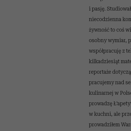
i pasję.
Studiował
niecodzienna kom
żywność to coś wi
osobny wymiar, pr
współpracuję z te
kilkadziesiąt ma
reportaże dotyczą
pracujemy nad se
kulinarnej w Pols
prowadzę Ł’apetyt
w kuchni, ale pr
prowadziłem War