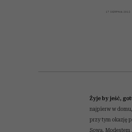
powinien znać odpowi
kawę z Kasią Miller”, s.
mężczyzna jest mnie
modelowania
weterynarz”
reaktywny”
odc. 7]
17 SIERPNIA 2012
Żyje by jeść, go
najpierw w domu, 
przy tym okazję 
Sową, Modestem A