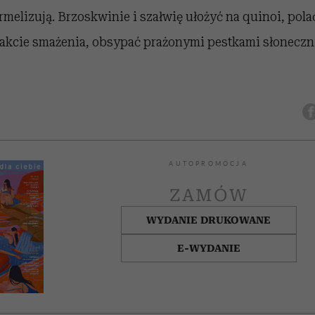
armelizują. Brzoskwinie i szałwię ułożyć na quinoi, pol
rakcie smażenia, obsypać prażonymi pestkami słonecz
AUTOPROMOCJA
ZAMÓW
WYDANIE DRUKOWANE
E-WYDANIE