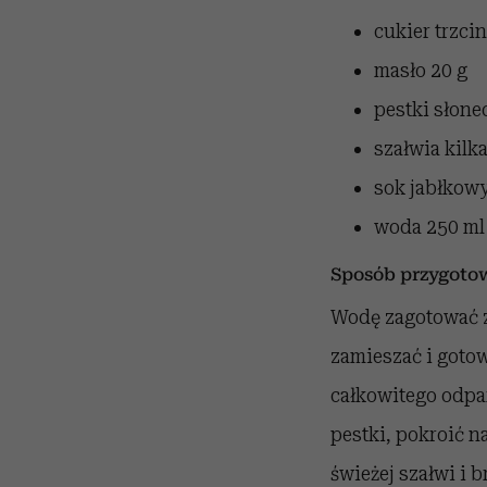
cukier trzc
masło
20 g
pestki słon
szałwia
kilk
sok jabłkow
woda
250 ml
Sposób przygoto
Wodę zagotować z
zamieszać i goto
całkowitego odpa
pestki, pokroić n
świeżej szałwi i 