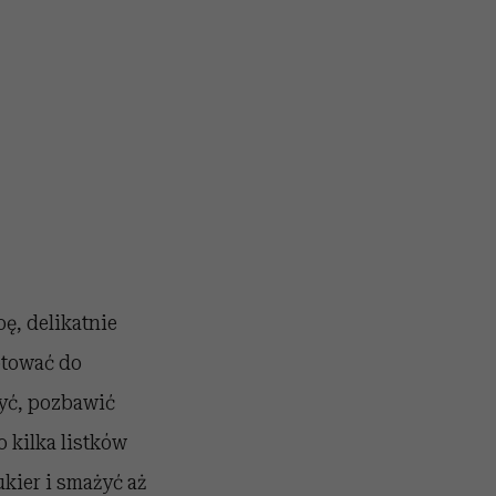
ę, delikatnie
otować do
yć, pozbawić
o kilka listków
ukier i smażyć aż