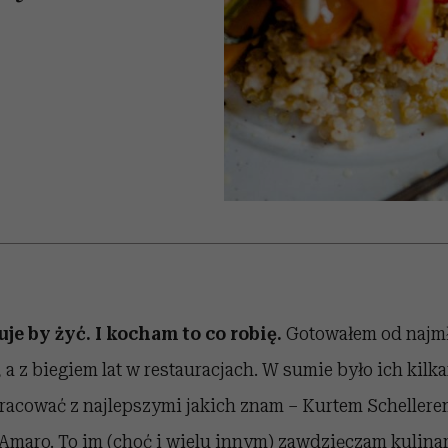
edź
 5,
j
Wiemy, gdzie go kupić
Miller s. 5, odc. 6]
niż się wydaje
sezon jesień–zima 2
tuje by żyć. I kocham to co robię.
Gotowałem od najmł
a z biegiem lat w restauracjach. W sumie było ich kilk
pracować z najlepszymi jakich znam – Kurtem Scheller
maro. To im (choć i wielu innym) zawdzięczam kulina