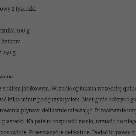
inowy
2 łyżeczki
ecznika
100 g
a listków
y
250 g
wania
 sokiem jabłkowym. Wrzucić opłukana wcześniej quino
wać kilka minut pod przykryciem. Następnie odkryć i g
rowania płynów, delikatnie mieszając. Brzoskwinie um
a plasterki. Na patelni rozpuścić masło, wrzucić do nieg
brzoskwinie. Przesmażyć je delikatnie. Dodać brązowy c