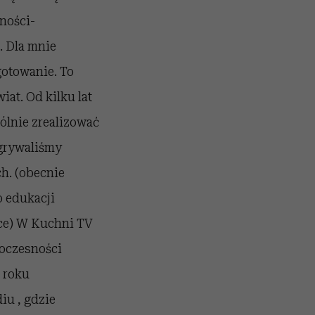
ności-
. Dla mnie
gotowanie. To
iat.
Od kilku lat
ólnie zrealizować
grywaliśmy
h. (obecnie
o edukacji
ce)
W Kuchni TV
woczesności
 roku
diu
, gdzie