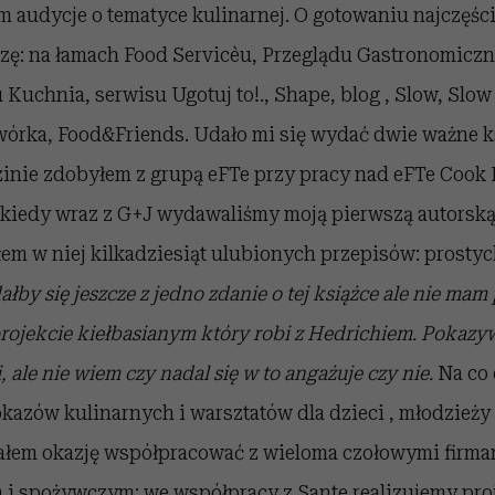
 audycje o tematyce kulinarnej.
O gotowaniu najczęśc
szę: na łamach Food Service`u, Przeglądu Gastronomicz
Kuchnia, serwisu Ugotuj to!., Shape, blog
, Slow, Slo
wórka, Food&Friends.
Udało mi się wydać dwie ważne k
dzinie zdobyłem z grupą eFTe przy pracy nad eFTe Cook 
 kiedy wraz z G+J wydawaliśmy moją pierwszą autorską
em w niej kilkadziesiąt ulubionych przepisów: prosty
ałby się jeszcze z jedno zdanie o tej książce ale nie ma
rojekcie kiełbasianym który robi z Hedrichiem. Pokazy
, ale nie wiem czy nadal się w to angażuje czy nie.
Na co 
azów kulinarnych i warsztatów dla dzieci , młodzieży 
ałem okazję współpracować z wieloma czołowymi firma
 i spożywczym:
we współpracy z Sante realizujemy pro