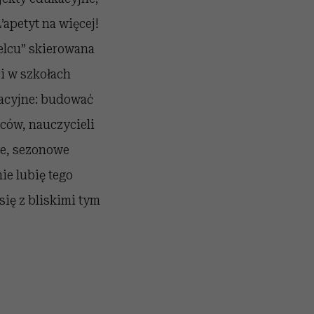
apetyt na więcej!
elcu” skierowana
ci w szkołach
kacyjne: budować
ców, nauczycieli
że, sezonowe
ie lubię tego
się z bliskimi tym