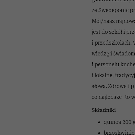
ze Swedeponic pr
Mój/nasz najnows
jest do szkół i p
i przedszkolach.
wiedzę i świadomo
i personelu kuch
i lokalne, tradyc
słowa. Zdrowe i p
co najlepsze- to 
Składniki
quinoa
200 
brzoskwinie