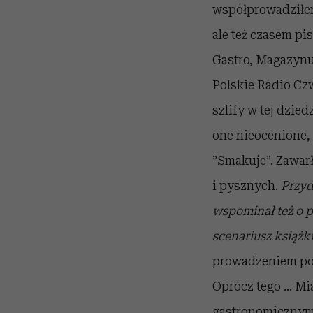
współprowadziłem
ale też czasem pi
Gastro, Magazynu 
Polskie Radio Cz
szlify w tej dzie
one nieocenione,
”Smakuje”. Zawarł
i pysznych.
Przyd
wspominał też o p
scenariusz książki
prowadzeniem pok
Oprócz tego ...
Mi
gastronomicznym