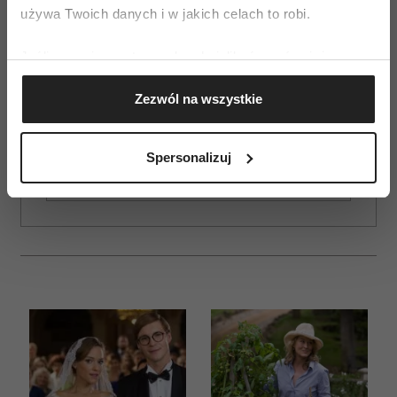
używa Twoich danych i w jakich celach to robi.
Jeśli wyrazisz na to zgodę, chcielibyśmy również:
Gromadzić dane dotyczące Twojej lokalizacji
Zezwól na wszystkie
geograficznej z dokładnością nawet do kilku metrów
ZAMÓW
Identyfikować Twoje urządzenie, aktywnie
WYDANIE DRUKOWANE
analizując charakteryzującego je zbiory danych
Spersonalizuj
(fingerprinting, czyli wirtualny odcisk palca)
E-WYDANIE
Dowiedz się więcej odnośnie tego, jak Twoje osobiste
dane są przetwarzane oraz ustaw własne preferencje w
sekcji szczegółów
. W Deklaracji plików cookie możesz
zmienić lub wycofać swoją zgodę w dowolnej chwili.
Wykorzystujemy pliki cookie do spersonalizowania treści
i reklam, aby oferować funkcje społecznościowe i
analizować ruch w naszej witrynie. Informacje o tym, jak
korzystasz z naszej witryny, udostępniamy partnerom
społecznościowym, reklamowym i analitycznym.