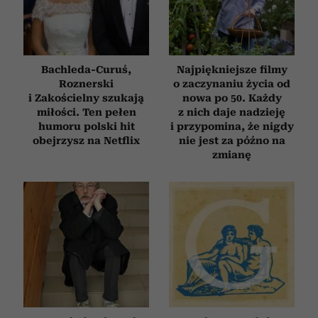
Partnerzy mogą połączyć te informacje z innymi danymi
otrzymanymi od Ciebie lub uzyskanymi podczas
korzystania z ich usług.
Bachleda-Curuś,
Najpiękniejsze filmy
Roznerski
o zaczynaniu życia od
i Zakościelny szukają
nowa po 50. Każdy
miłości. Ten pełen
z nich daje nadzieję
humoru polski hit
i przypomina, że nigdy
obejrzysz na Netflix
nie jest za późno na
zmianę