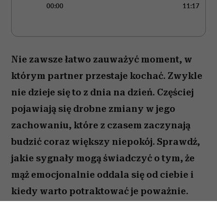
(Fot. Jonathan Knowles/Getty Images)
ODSŁUCHAJ ARTYKUŁ
00:00
11:17