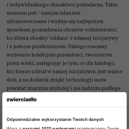
i indywidualnego charakteru posiadacza. Takie
muzeum jest - naszym zdaniem -
ultranowoczesne i wydaje się najlepszym
sposobem gromadzenia obrazów codzienności,
bo zbiera obiekty ‘oddane’ z własnej inicjatywy
i z pełnym przekonaniem. Dlatego rzucamy
wyzwanie kolekcjom przeszłości, tworzonym
przez wieki, zastępując je tym, co dla każdego,
kto bierze udział w naszej inicjatywie, jest ważne
dziś, a na dodatek dzięki technologii może
powstać znacznie szybciej i nie żadnym podlega
ograniczeniom geograficznym.
Odpowiedzialne wykorzystanie Twoich danych
Wraz z
naszymi 1022 partnerami
przetwarzamy Twoje