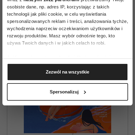
osobiste dane, np. adres IP, korzystając z takich
technologii jak pliki cookie, w celu wyświetlania
AUTOPROMOCJA
spersonalizowanych reklam i treści, analizowania tychże,
wychodzenia naprzeciw oczekiwaniom użytkowników i
rozwoju produktów. Masz wybór odnośnie tego, kto
używa Twoich danych i w jakich celach to robi.
Jeśli wyrazisz na to zgodę, chcielibyśmy również:
Gromadzić dane dotyczące Twojej lokalizacji
Zezwól na wszystkie
geograficznej z dokładnością nawet do kilku metrów
Identyfikować Twoje urządzenie, aktywnie
analizując charakteryzującego je zbiory danych
Spersonalizuj
(fingerprinting, czyli wirtualny odcisk palca)
Dowiedz się więcej odnośnie tego, jak Twoje osobiste
dane są przetwarzane oraz ustaw własne preferencje w
sekcji szczegółów
. W Deklaracji plików cookie możesz
zmienić lub wycofać swoją zgodę w dowolnej chwili.