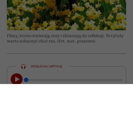
Filmy, które otwierają oczy i skłaniają do refleksji. Te tytuły
warto zobaczyć choć raz. (Fot. mat. prasowe)
ODSŁUCHAJ ARTYKUŁ
00:00
08:44
Nie każdy film kończy się wraz z
napisami końcowymi. Są takie historie,