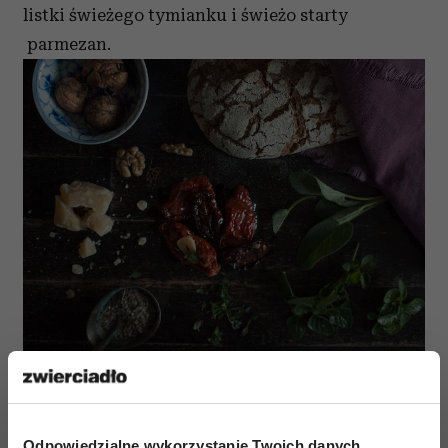
listki świeżego tymianku i świeżo starty
parmezan.
Sól & pieprz jeśli potrzebujesz.
Odpowiedzialne wykorzystanie Twoich danych