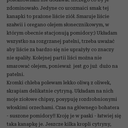
zdominowało. Jedyne co urozmaici smak tej
kanapki to prażone liście ziół. Smaruje liście
szałwii i oregano olejem słonecznikowym, w
którym obecnie stacjonują pomidory:) Układam
wszystko na rozgrzanej patelni, trzeba uważać
aby liście za bardzo się nie uprażyły co znaczy
nie spaliły. Kolejnej partii liści można nie
smarować olejem, ponieważ jest go już dużo na
patelni.
Kromki chleba polewam lekko oliwą z oliwek,
skrapiam delikatnie cytryną. Układam na nich
moje ziołowe chipsy, posypuję rozdrobnionymi
włoskimi orzechami. Czas na głównego bohatera
- suszone pomidory!! Kroję je w paski - łatwiej się
taka kanapkę je. Jeszcze kilka kropli cytryny,