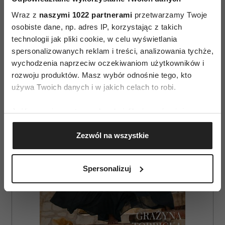
Wraz z
naszymi 1022 partnerami
przetwarzamy Twoje
osobiste dane, np. adres IP, korzystając z takich
technologii jak pliki cookie, w celu wyświetlania
spersonalizowanych reklam i treści, analizowania tychże,
AUTOPROMOCJA
wychodzenia naprzeciw oczekiwaniom użytkowników i
rozwoju produktów. Masz wybór odnośnie tego, kto
używa Twoich danych i w jakich celach to robi.
Jeśli wyrazisz na to zgodę, chcielibyśmy również:
Gromadzić dane dotyczące Twojej lokalizacji
Zezwól na wszystkie
geograficznej z dokładnością nawet do kilku metrów
Identyfikować Twoje urządzenie, aktywnie
analizując charakteryzującego je zbiory danych
Spersonalizuj
(fingerprinting, czyli wirtualny odcisk palca)
Dowiedz się więcej odnośnie tego, jak Twoje osobiste
dane są przetwarzane oraz ustaw własne preferencje w
sekcji szczegółów
. W Deklaracji plików cookie możesz
zmienić lub wycofać swoją zgodę w dowolnej chwili.