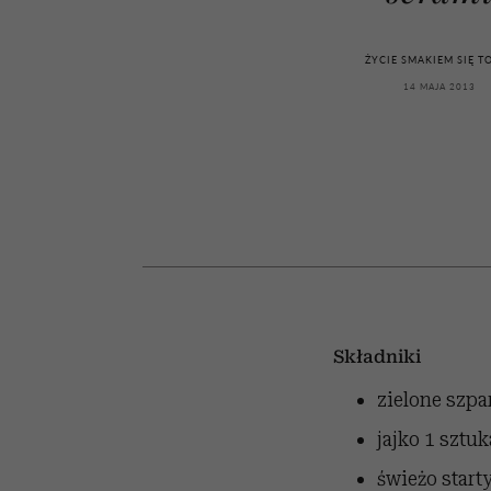
powinien znać odpowi
kawę z Kasią Miller”, s.
weterynarz”
odc. 7]
ŻYCIE SMAKIEM SIĘ T
14 MAJA 2013
Składniki
zielone szpa
jajko
1 sztuk
świeżo start