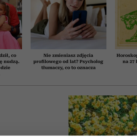
ził, co
Nie zmieniasz zdjęcia
Horosko
ię nudzą.
profilowego od lat? Psycholog
na 27 
ędzie
tłumaczy, co to oznacza
h