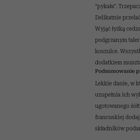
"pykała". Trzepac
Delikatnie przelać
Wyjąć łyżką cedza
podgrzanym talerz
koszulce. Wszyst
dodatkiem muszta
Podsumowanie pr
Lekkie danie, w 
uzupełnia ich wyk
ugotowanego żółt
francuskiej dodaj
składników podan