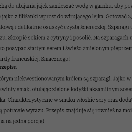
zką do ubijania jajek zamieszać wodę w garnku, aby pow
 jajko z filiżanki wprost do wirującego lejka. Gotować 2
kową i delikatnie osuszyć czystą ściereczką. Szparagi 
u. Skropić sokiem z cytryny i posolić. Na szparagach u
ko posypać startym serem i świeżo zmielonym pieprze
rdy francuskiej. Smacznego!
zepisu
którym niekwestionowanym królem są szparagi. Jajko w
winty smak, otulając zielone łodyżki aksamitnym sose
ka. Charakterystyczne w smaku włoskie sery oraz doda
ą potrawie wyrazu. Przepis znajduje się również na moi
a na jedną porcję)