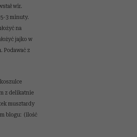
stał wir.
,5-3 minuty.
ułożyć na
łożyć jajko w
m. Podawać z
 koszulce
m z delikatnie
tek musztardy
m blogu: (ilość