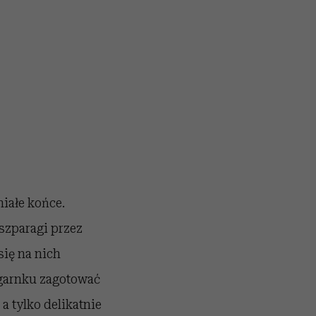
iałe końce.
 szparagi przez
się na nich
W garnku zagotować
a tylko delikatnie