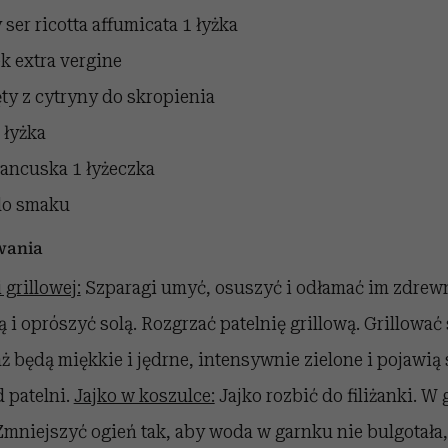
 ser ricotta affumicata
1 łyżka
ek extra vergine
ty z cytryny
do skropienia
 łyżka
rancuska
1 łyżeczka
do smaku
wania
 grillowej:
Szparagi umyć, osuszyć i odłamać im zdrewn
i oprószyć solą. Rozgrzać patelnię grillową. Grillować
aż będą miękkie i jędrne, intensywnie zielone i pojawią 
 patelni.
Jajko w koszulce:
Jajko rozbić do filiżanki. 
Zmniejszyć ogień tak, aby woda w garnku nie bulgotała, 