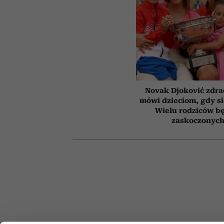
Novak Djoković zdrad
mówi dzieciom, gdy s
Wielu rodziców b
zaskoczonyc