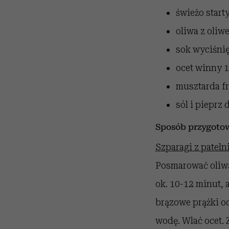
świeżo starty
oliwa z oliw
sok wyciśnię
ocet winny
1
musztarda f
sól i pieprz
Sposób przygoto
Szparagi z patelni
Posmarować oliwą 
ok. 10-12 minut, 
brązowe prążki od
wodę. Wlać ocet. 