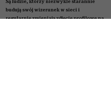
Są ludzie, którzy niezwykle starannie
budują swój wizerunek w sieci i
regularnie zmieniają zdjęcie profilowe na
portalach społecznościowych. Ale nie
brakuje takich, którzy w internecie od lat
używają tej samej fotki – nawet gdy
zdążyli skończyć studia, założyć rodzinę i
osiwieć. Psycholożka Ruth Guest
tłumaczy, co to może o nas mówić.
Należysz do tych, którzy ostatni raz zmienili
zdjęcie profilowe na Facebooku 10 lat temu?
Wbrew pozorom osób, które zupełnie nie czują
potrzeby aktualizowania swojego wizerunku,