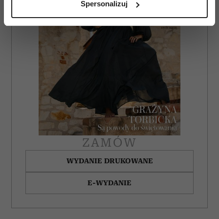
Spersonalizuj
(fingerprinting, czyli wirtualny odcisk palca)
Dowiedz się więcej odnośnie tego, jak Twoje osobiste
dane są przetwarzane oraz ustaw własne preferencje w
sekcji szczegółów
. W Deklaracji plików cookie możesz
zmienić lub wycofać swoją zgodę w dowolnej chwili.
Wykorzystujemy pliki cookie do spersonalizowania treści
i reklam, aby oferować funkcje społecznościowe i
analizować ruch w naszej witrynie. Informacje o tym, jak
korzystasz z naszej witryny, udostępniamy partnerom
społecznościowym, reklamowym i analitycznym.
Partnerzy mogą połączyć te informacje z innymi danymi
ZAMÓW
otrzymanymi od Ciebie lub uzyskanymi podczas
WYDANIE DRUKOWANE
korzystania z ich usług.
E-WYDANIE