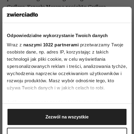
Guflera. Krzesło Merano projektu Guflera
zdobyło już najbardziej prestiżowe nagrody
w świecie designu – Good Design i Red Dot
Design.
Restauracja OLIVA
www. ul. Ordynacka
Odpowiedzialne wykorzystanie Twoich danych
10/12, 00-358 Warszawa tel. 022 826 70 60 mail:
Wraz z
naszymi 1022 partnerami
przetwarzamy Twoje
info@restauracjaoliva.pl
osobiste dane, np. adres IP, korzystając z takich
technologii jak pliki cookie, w celu wyświetlania
spersonalizowanych reklam i treści, analizowania tychże,
wychodzenia naprzeciw oczekiwaniom użytkowników i
rozwoju produktów. Masz wybór odnośnie tego, kto
używa Twoich danych i w jakich celach to robi.
Jeśli wyrazisz na to zgodę, chcielibyśmy również:
AUTOPROMOCJA
Gromadzić dane dotyczące Twojej lokalizacji
Zezwól na wszystkie
geograficznej z dokładnością nawet do kilku metrów
Identyfikować Twoje urządzenie, aktywnie
analizując charakteryzującego je zbiory danych