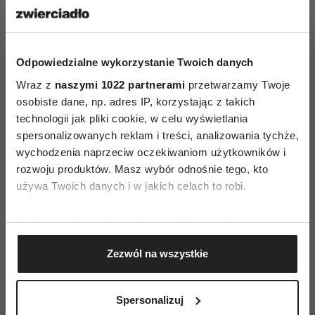
scenie – „kuchnia CK - Austria” 18.00 –
rozstrzygnięcie konkursu i rozdanie
nagród 19.00 – koncert jazzowy 24.00 –
Odpowiedzialne wykorzystanie Twoich danych
zakończenie kiermaszu
Wraz z
naszymi 1022 partnerami
przetwarzamy Twoje
osobiste dane, np. adres IP, korzystając z takich
technologii jak pliki cookie, w celu wyświetlania
spersonalizowanych reklam i treści, analizowania tychże,
wychodzenia naprzeciw oczekiwaniom użytkowników i
rozwoju produktów. Masz wybór odnośnie tego, kto
używa Twoich danych i w jakich celach to robi.
AUTOPROMOCJA
Jeśli wyrazisz na to zgodę, chcielibyśmy również:
Gromadzić dane dotyczące Twojej lokalizacji
Zezwól na wszystkie
geograficznej z dokładnością nawet do kilku metrów
Identyfikować Twoje urządzenie, aktywnie
analizując charakteryzującego je zbiory danych
Spersonalizuj
(fingerprinting, czyli wirtualny odcisk palca)