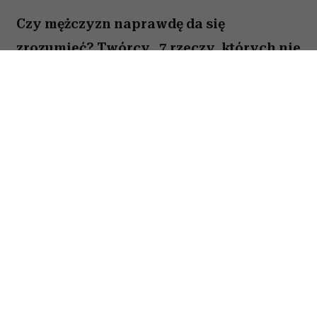
Czy mężczyzn naprawdę da się
zrozumieć? Twórcy „7 rzeczy, których nie
wiecie o facetach” z przymrużeniem oka
próbują odpowiedzieć na to pytanie,
opowiadając o miłości, przyjaźni i
codziennych problemach kilku
bohaterów. Film Kingi Lewińskiej to
lekka komedia romantyczna, która łączy
humor z historiami o relacjach,
życiowych wyborach i poszukiwaniu
szczęścia.