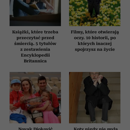
Książki, które trzeba
Filmy, które otwierają
przeczytać przed
oczy. 10 historii, po
śmiercią. 5 tytułów
których inaczej
z zestawienia
spojrzysz na życie
Encyklopedii
Britannica
Novak Djoković
„Koty nigdy nie mylą