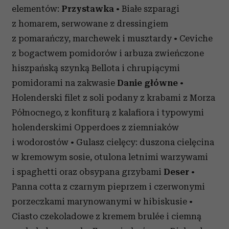
elementów:
Przystawka
• Białe szparagi
z homarem, serwowane z dressingiem
z pomarańczy, marchewek i musztardy • Ceviche
z bogactwem pomidorów i arbuza zwieńczone
hiszpańską szynką Bellota i chrupiącymi
pomidorami na zakwasie
Danie główne
•
Holenderski filet z soli podany z krabami z Morza
Północnego, z konfiturą z kalafiora i typowymi
holenderskimi Opperdoes z ziemniaków
i wodorostów • Gulasz cielęcy: duszona cielęcina
w kremowym sosie, otulona letnimi warzywami
i spaghetti oraz obsypana grzybami
Deser
•
Panna cotta z czarnym pieprzem i czerwonymi
porzeczkami marynowanymi w hibiskusie •
Ciasto czekoladowe z kremem brulée i ciemną