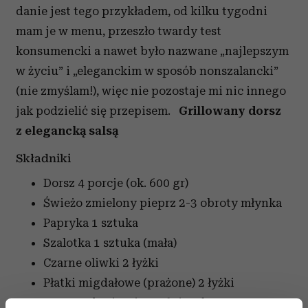
danie jest tego przykładem, od kilku tygodni
mam je w menu, przeszło twardy test
konsumencki a nawet było nazwane „najlepszym
w życiu” i „eleganckim w sposób nonszalancki”
(nie zmyślam!), więc nie pozostaje mi nic innego
jak podzielić się przepisem.
Grillowany dorsz
z elegancką salsą
Składniki
Dorsz
4 porcje (ok. 600 gr)
Świeżo zmielony pieprz
2-3 obroty młynka
Papryka
1 sztuka
Szalotka
1 sztuka (mała)
Czarne oliwki
2 łyżki
Płatki migdałowe (prażone)
2 łyżki
Musztarda ziarnista
1 łyżeczka