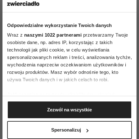
Natka pietruszki
1 łyżka
Ocet sherry
1 łyżeczka
Oliwa z oliwek
3 łyżki
Odpowiedzialne wykorzystanie Twoich danych
Sól morska
szczypta
Wraz z
naszymi 1022 partnerami
przetwarzamy Twoje
osobiste dane, np. adres IP, korzystając z takich
Sposób przygotowania
technologii jak pliki cookie, w celu wyświetlania
Usuń gniazdo nasienne i potnij paprykę w
spersonalizowanych reklam i treści, analizowania tychże,
wychodzenia naprzeciw oczekiwaniom użytkowników i
drobną kostkę. Posiekaj oliwki, szalotkę i
rozwoju produktów. Masz wybór odnośnie tego, kto
pietruszkę, dodaj resztę składników i dokładnie
używa Twoich danych i w jakich celach to robi.
wymieszaj. Spróbuj i ewentualnie dopraw solą.
Odstaw na później. Osusz rybę ręcznikiem
Jeśli wyrazisz na to zgodę, chcielibyśmy również:
papierowym, posmaruj oliwą, przypraw solą i
Gromadzić dane dotyczące Twojej lokalizacji
Zezwól na wszystkie
geograficznej z dokładnością nawet do kilku metrów
pieprzem, ułóż na blasze a następnie grilluj w
Identyfikować Twoje urządzenie, aktywnie
piekarniku przez 4-5 minut. Odwróć spatulą
analizując charakteryzującego je zbiory danych
filety, nałóż salsę i dokończ grillowanie przez 5-7
Spersonalizuj
(fingerprinting, czyli wirtualny odcisk palca)
minut lub do momentu kiedy ryba będzie