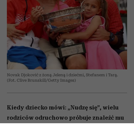
Novak Djoković z żoną Jeleną i dziećmi, Stefanem i Tarą.
(Fot. Clive Brunskill/Getty Images)
Kiedy dziecko mówi: „Nudzę się”, wielu
rodziców odruchowo próbuje znaleźć mu
jakieś zajęcie. Proponują wspólną