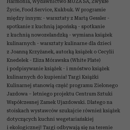
Harmonia, Wydawnictwo MUZA SA, Zwykłe
Życie, Food Service, Kukbuk. W programie
między innym: - warsztaty z Martą Gessler -
spotkanie z kuchnią japońską - spotkanie
z kuchnią nowozelandzką - wymiana książek
kulinarnych - warsztaty kulinarne dla dzieci
z Joanną Krzyżanek, autorką książek o Cecylii
Knedelek - Eliza Mórawska (White Plate)
i podpisywanie książek - i mnóstwo książek
kulinarnych do kupienia! Targi Książki
Kulinarnej stanowią część programu Zielonego
Jazdowa – letniego projektu Centrum Sztuki
Współczesnej Zamek Ujazdowski. Dlatego na
stoiskach wystawców szukajcie również książek
dotyczących kuchni wegetariańskiej
i ekologicznej! Targi odbywają się na terenie