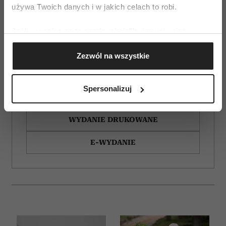
używa Twoich danych i w jakich celach to robi.
Jeśli wyrazisz na to zgodę, chcielibyśmy również:
Gromadzić dane dotyczące Twojej lokalizacji
Zezwól na wszystkie
geograficznej z dokładnością nawet do kilku metrów
Identyfikować Twoje urządzenie, aktywnie
analizując charakteryzującego je zbiory danych
Spersonalizuj
(fingerprinting, czyli wirtualny odcisk palca)
ZAMÓW
Dowiedz się więcej odnośnie tego, jak Twoje osobiste
dane są przetwarzane oraz ustaw własne preferencje w
WYDANIE DRUKOWANE
sekcji szczegółów
. W Deklaracji plików cookie możesz
E-WYDANIE
zmienić lub wycofać swoją zgodę w dowolnej chwili.
Wykorzystujemy pliki cookie do spersonalizowania treści
i reklam, aby oferować funkcje społecznościowe i
analizować ruch w naszej witrynie. Informacje o tym, jak
korzystasz z naszej witryny, udostępniamy partnerom
społecznościowym, reklamowym i analitycznym.