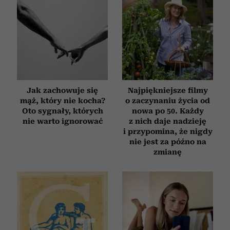
Partnerzy mogą połączyć te informacje z innymi danymi
otrzymanymi od Ciebie lub uzyskanymi podczas
korzystania z ich usług.
Jak zachowuje się
Najpiękniejsze filmy
mąż, który nie kocha?
o zaczynaniu życia od
Oto sygnały, których
nowa po 50. Każdy
nie warto ignorować
z nich daje nadzieję
i przypomina, że nigdy
nie jest za późno na
zmianę