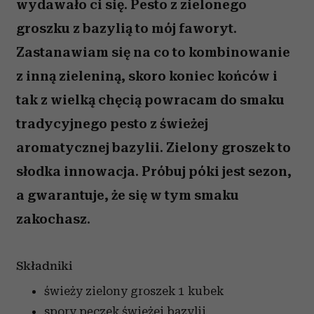
wydawało ci się. Pesto z zielonego
groszku z bazylią to mój faworyt.
Zastanawiam się na co to kombinowanie
z inną zieleniną, skoro koniec końców i
tak z wielką chęcią powracam do smaku
tradycyjnego pesto z świeżej
aromatycznej bazylii. Zielony groszek to
słodka innowacja. Próbuj póki jest sezon,
a gwarantuje, że się w tym smaku
zakochasz.
Składniki
świeży zielony groszek
1 kubek
spory pęczek świeżej bazylii