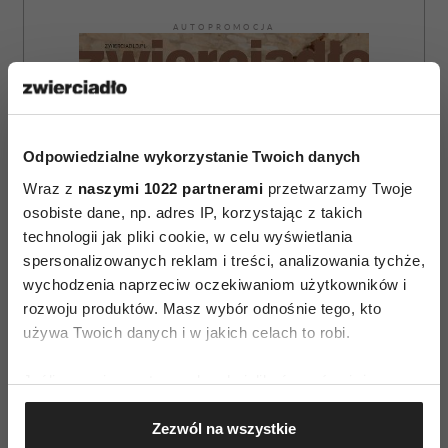
AUTOPROMOCJA
Odpowiedzialne wykorzystanie Twoich danych
Wraz z
naszymi 1022 partnerami
przetwarzamy Twoje
osobiste dane, np. adres IP, korzystając z takich
technologii jak pliki cookie, w celu wyświetlania
spersonalizowanych reklam i treści, analizowania tychże,
wychodzenia naprzeciw oczekiwaniom użytkowników i
rozwoju produktów. Masz wybór odnośnie tego, kto
używa Twoich danych i w jakich celach to robi.
Jeśli wyrazisz na to zgodę, chcielibyśmy również:
Gromadzić dane dotyczące Twojej lokalizacji
ZAMÓW
Zezwól na wszystkie
geograficznej z dokładnością nawet do kilku metrów