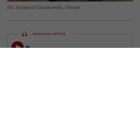
Fot. Krzysztof Zuczkowski / Forum
ODSŁUCHAJ ARTYKUŁ
00:00
23:47
„Zwierzę jest kimś, a nie czymś” –
powtarzał prof. Zbigniew Mikołejko. Dwa
lata po jego śmierci i tuż przed 75.
rocznicą urodzin filozofa i historyka
religii pamięć o tej postawie staje się