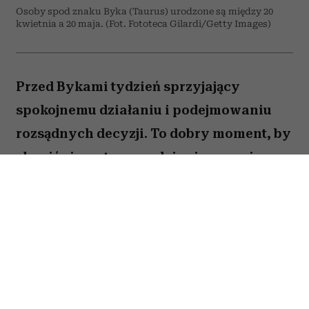
Osoby spod znaku Byka (Taurus) urodzone są między 20
kwietnia a 20 maja. (Fot. Fototeca Gilardi/Getty Images)
Przed Bykami tydzień sprzyjający
spokojnemu działaniu i podejmowaniu
rozsądnych decyzji. To dobry moment, by
skupić się na tym, co daje ci poczucie
stabilności i bezpieczeństwa. Choć wokół
może dziać się wiele, największe korzyści
przyniesie konsekwencja i cierpliwość.
Sprawdź, co gwiazdy przygotowały dla
Byka na okres od 27 lipca do 2 sierpnia
2026 roku.