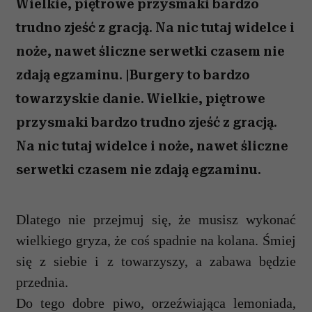
Wielkie, piętrowe przysmaki bardzo
trudno zjeść z gracją. Na nic tutaj widelce i
noże, nawet śliczne serwetki czasem nie
zdają egzaminu. |Burgery to bardzo
towarzyskie danie. Wielkie, piętrowe
przysmaki bardzo trudno zjeść z gracją.
Na nic tutaj widelce i noże, nawet śliczne
serwetki czasem nie zdają egzaminu.
Dlatego nie przejmuj si
ę
,
ż
e musisz wykona
ć
wielkiego gryza,
ż
e co
ś
spadnie na kolana.
Ś
miej
si
ę
z siebie i z towarzyszy, a zabawa b
ę
dzie
przednia.
Do tego dobre piwo, orze
ź
wiaj
ą
ca lemoniada,