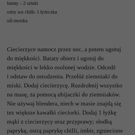
bataty – 2 sztuki
ostry sos chilli- 1 łyżeczka
sól morska
Ciecierzyce namocz przez noc, a potem ugotuj
do mi
ę
kko
ś
ci.
Bataty obierz i ugotuj do
mi
ę
kko
ś
ci w lekko osolonej wodzie. Odced
ź
i odstaw do ostudzenia. Prze
łóż
ziemniaki do
miski. Dodaj ciecierzyc
ę
.
Rozdrobnij wszystko
na mas
ę
, za pomoc
ą
ubijaczki do ziemniak
ó
w.
Nie u
ż
ywaj blendera, niech w masie znajd
ą
si
ę
tez wi
ę
ksze kawa
ł
ki cieciorki.
Dodaj 1
ł
y
ż
k
ę
m
ą
ki z ciecierzycy oraz przyprawy; s
ł
odk
ą
papryk
ę
, ostr
ą
papryk
ę
chilli, imbir, zgniecione