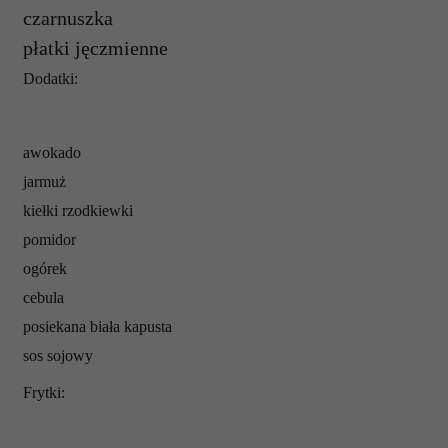
czarnuszka
p
ł
atki j
ę
czmienne
Dodatki:
awokado
jarmu
ż
kie
ł
ki rzodkiewki
pomidor
og
ó
rek
cebula
posiekana bia
ł
a kapusta
sos sojowy
Frytki: