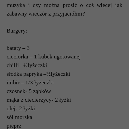
muzyka i czy mo
ż
na prosi
ć
o co
ś
wi
ę
cej jak
zabawny wiecz
ó
r z przyjaci
ół
mi?
Burgery:
bataty
–
3
cieciorka
–
1 kubek ugotowanej
chilli
–
½
ł
y
ż
eczki
s
ł
odka papryka
–
½
ł
y
ż
eczki
imbir
–
1/3
ł
y
ż
eczki
czosnek- 5 z
ą
bk
ó
w
m
ą
ka z ciecierzycy- 2
ł
y
ż
ki
olej- 2
ł
y
ż
ki
s
ó
l morska
pieprz