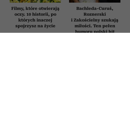
Filmy, które otwierają
Bachleda-Curuś,
oczy. 10 historii, po
Roznerski
których inaczej
i Zakościelny szukają
spojrzysz na życie
miłości. Ten pełen
humoru polski hit
obejrzysz na Netflix
KSIĄŻKI
Książki, które trzeba przeczytać
przed śmiercią. 5 tytułów z
zestawienia Encyklopedii Britannica
1 LIPCA 2026
KLAUDIA MIZERSKA