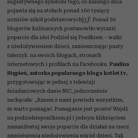
sugestywnego symbolu tego, co każdego dnia
pojawia się na stołach ponad 160 tysięcy
)
uczniów szkół podstawowych
[1]
. Ponad 50
blogerów kulinarnych postanowiło wyrazić
poparcie dla idei Podziel się Posiłkiem – walki
z niedożywieniem dzieci, zamieszczając pusty
talerzyk na swoich blogach, stronach
internetowych i profilach na Facebooku.
Paulina
Stępień, autorka popularnego bloga kotlet.tv
,
przygotowując w jednej z telewizji
śniadaniowych danie NIC, jednocześnie
zachęcała: „Razem z nami powiedz wszystkim,
że warto pomagać. Pomaganie jest proste! Wejdź
na podzielsieposilkiem.pl i jednym kliknięciem
zamanifestuj swoje poparcie dla działań na rzecz
zmniejszenia niedożywienia wśród dzieci. Tak