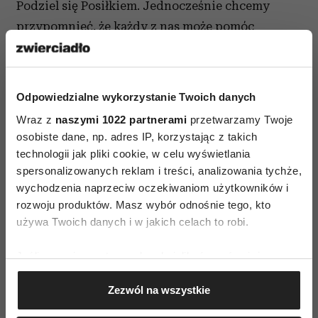
Podziel się Posiłkiem. Jednocześnie chcemy
przypomnieć, że każdy z nas może pomóc
w walce z niedożywieniem dzieci. Wystarczy
kupować jogurty Danone oznaczone logo
programu – Talerzykiem PsP, z których część
Odpowiedzialne wykorzystanie Twoich danych
zysku przeznaczona jest na posiłki dla dzieci.
Wraz z
naszymi 1022 partnerami
przetwarzamy Twoje
Wspólnie ufundujmy w tym roku kolejny milion
osobiste dane, np. adres IP, korzystając z takich
posiłków."–
przypomniał Przemek
technologii jak pliki cookie, w celu wyświetlania
Pohrybieniuk, Dyrektor ds. Relacji
spersonalizowanych reklam i treści, analizowania tychże,
wychodzenia naprzeciw oczekiwaniom użytkowników i
Zewnętrznych i Zrównoważonego Rozwoju,
rozwoju produktów. Masz wybór odnośnie tego, kto
Danone.
Jak pomóc niedożywionym dzieciom?
używa Twoich danych i w jakich celach to robi.
Dzięki Programowi Podziel się Posiłkiem firmy
Danone pomaganie stało się niezwykle proste dla
Jeśli wyrazisz na to zgodę, chcielibyśmy również:
każdego. Aby włączyć się w działania na rzecz
Gromadzić dane dotyczące Twojej lokalizacji
Zezwól na wszystkie
geograficznej z dokładnością nawet do kilku metrów
potrzebujących dzieci wystarczy w okresie od
Identyfikować Twoje urządzenie, aktywnie
września do końca października br. kupić