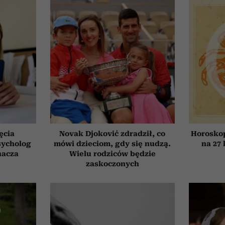
ęcia
Novak Djoković zdradził, co
Horosko
sycholog
mówi dzieciom, gdy się nudzą.
na 27 
nacza
Wielu rodziców będzie
zaskoczonych