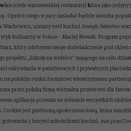
w
łaściciele warszawskiej restauracji
k
tóra jako jedyny 
wą
. Oprócz niego w jury zasiadać będzie autorka popul
a Wachowicz, uznany szef kuchni Joseph Seleetso oraz
ytyk kulinarny w Polsce - Maciej Nowak. Program pop
harz, który zdobywał swoje doświadczenie pod okiem 
o projektu „Szkoła na widelcu” mającego na celu działa
ości odżywiania w państwowych i prywatnych placówk
 na polskim rynku formatowi telewizyjnemu partneruje
zona przez polską firmę wirtualna przestrzeń dla fanów
esem aplikacja pozwala na zebranie wszystkich ulubi
 Cooklet jest platformą społecznościową, która umożliw
t gotowania z innymi miłośnikami kuchni.
mat.pras.Coo