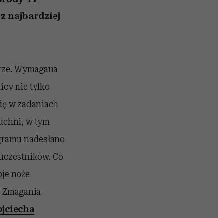
z najbardziej
i
arze. Wymagana
icy nie tylko
ię w zadaniach
uchni, w tym
gramu nadesłano
 uczestników. Co
oje noże
ą. Zmagania
jciecha