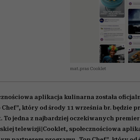
edź
 5,
j
Wiemy, gdzie go kupić
mogą zrobić rodzice
Miller s. 5, odc. 6]
sezon jesień–zima 2
niż się wydaje
mat.pras Cooklet
cznościowa aplikacja kulinarna została oficj
Chef”, który od środy 11 września br. będzie
t. To jedna z najbardziej oczekiwanych premier
kiej telewizji|Cooklet, społecznościowa aplik
lnym partnerem programu „Top Chef”, który od 