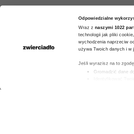
Odpowiedzialne wykorzys
HOROSKO
Wraz z
naszymi 1022 par
Horoskop ty
technologii jak pliki cook
wychodzenia naprzeciw oc
dla Panny
używa Twoich danych i w ja
lipca–2 sierp
Jeśli wyrazisz na to zgod
Gromadzić dane dot
Identyfikować Twoj
27 LIPCA 2026
(fingerprinting, czyli 
Dowiedz się więcej odnośn
preferencje w
sekcji szc
dowolnej chwili.
Wykorzystujemy pliki cook
i analizować ruch w naszej