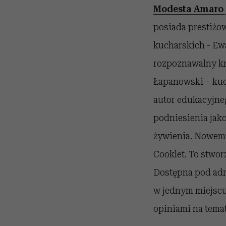
Modesta Amaro
posiada prestiżo
kucharskich - Ew
rozpoznawalny kr
Łapanowski – kuc
autor edukacyjneg
podniesienia jak
żywienia. Nowemu
Cooklet. To stwor
Dostępna pod adr
w jednym miejscu.
opiniami na tema