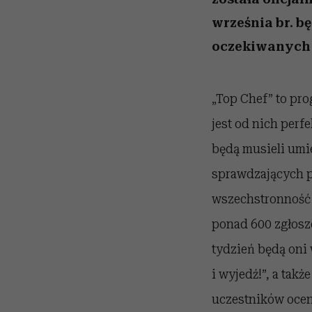
września br. bę
oczekiwanych p
„Top Chef” to pr
jest od nich perf
będą musieli umi
sprawdzających p
wszechstronność
ponad 600 zgłosz
tydzień będą oni 
i wyjedź!”, a tak
uczestników ocen