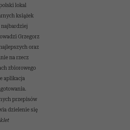
polski lokal
arnych książek
 najbardziej
rowadzi Grzegorz
najlepszych oraz
nie na rzecz
ach zbiorowego
 aplikacja
 gotowania.
onych przepisów
ia dzielenie się
klet