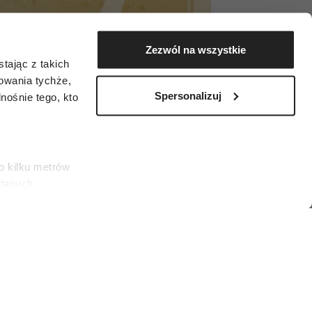
Zezwól na wszystkie
tając z takich
zowania tychże,
Spersonalizuj
ośnie tego, kto
o kilku metrów
 danych
łasne
ać swoją zgodę w
społecznościowe
odziły się między 23 sierpnia a 22 września.
dostępniamy