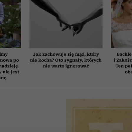
ilmy
Jak zachowuje się mąż, który
Bachle
d nowa po
nie kocha? Oto sygnały, których
i Zakośc
 nadzieję
nie warto ignorować
Ten peł
 nie jest
obe
anę