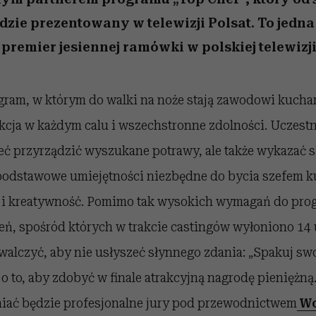
dzie prezentowany w telewizji Polsat. To jedna 
remier jesiennej ramówki w polskiej telewizj
ogram, w którym do walki na noże stają zawodowi kuch
ekcja w każdym calu i wszechstronne zdolności. Uczestn
eć przyrządzić wyszukane potrawy, ale także wykazać s
odstawowe umiejętności niezbędne do bycia szefem k
 i kreatywność. Pomimo tak wysokich wymagań do pro
eń, spośród których w trakcie castingów wyłoniono 14
walczyć, aby nie usłyszeć słynnego zdania: „Spakuj sw
że o to, aby zdobyć w finale atrakcyjną nagrodę pieniężn
iać będzie profesjonalne jury pod przewodnictwem
Wo