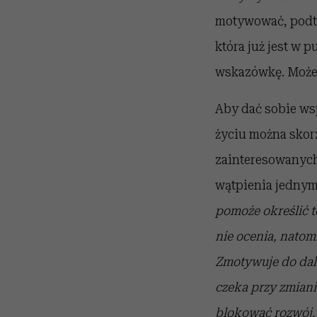
motywować, podtr
która już jest w 
wskazówkę. Może 
Aby dać sobie ws
życiu można skor
zainteresowanych
wątpienia jednym
pomoże określić t
nie ocenia, natom
Zmotywuje do dals
czeka przy zmian
blokować rozwój. 