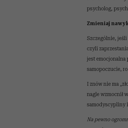
psycholog, psych
Zmieniaj nawy
Szczególnie, jeśl
czyli zaprzestani
jest emocjonalna 
samopoczucie, robi
I znów nie ma „zł
nagle wzmocnił w
samodyscypliny i
Na pewno ogromne