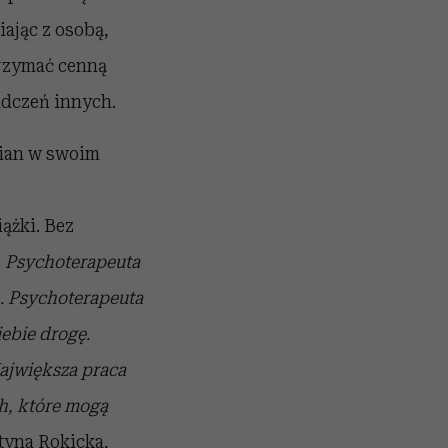
ając z osobą,
trzymać cenną
adczeń innych.
mian w swoim
ążki. Bez
.
Psychoterapeuta
n. Psychoterapeuta
iebie drogę.
ajwiększa praca
, które mogą
tyna Rokicka,