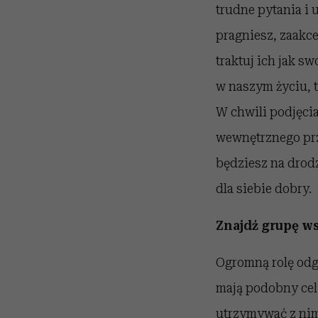
trudne pytania i 
pragniesz, zaakce
traktuj ich jak sw
w naszym życiu, t
W chwili podjęcia
wewnętrznego przy
będziesz na drodz
dla siebie dobry.
Znajdź grupę w
Ogromną rolę odg
mają podobny cel d
utrzymywać z nim