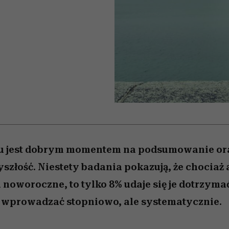
 5,
osób, które biorą na siebie za
powinien znać odpowiedź
Wiemy, gdzie go kupić
Miller s. 5, odc. 6]
sezon jesień–zima 2
mężczyzna jest mn
dużo
reaktywny”
 jest dobrym momentem na podsumowanie ora
szłość. Niestety badania pokazują, że chociaż 
noworoczne, to tylko 8% udaje się je dotrzyma
 wprowadzać stopniowo, ale systematycznie.