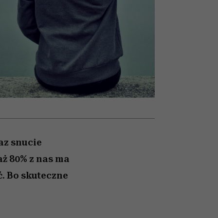
026/27
iej
zupełny brak ogłady
mogą zrobić rodzice
girls”
z snucie
aż 80% z nas ma
ć. Bo skuteczne