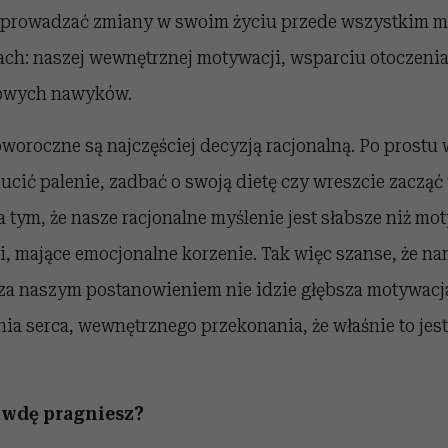
wprowadzać zmiany w swoim życiu przede wszystkim m
ach: naszej wewnętrznej motywacji, wsparciu otoczenia
owych nawyków.
oroczne są najczęściej decyzją racjonalną. Po prostu 
ucić palenie, zadbać o swoją dietę czy wreszcie zacząć
 tym, że nasze racjonalne myślenie jest słabsze niż mo
, mające emocjonalne korzenie. Tak więc szanse, że na
i za naszym postanowieniem nie idzie głębsza motywacj
ia serca, wewnętrznego przekonania, że właśnie to jes
awdę pragniesz?