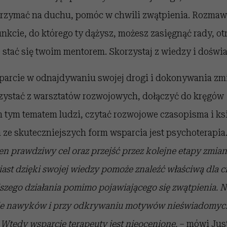
zymać na duchu, pomóc w chwili zwątpienia. Rozmawi
punkcie, do którego ty dążysz, możesz zasięgnąć rady, o
stać się twoim mentorem. Skorzystaj z wiedzy i doświ
parcie w odnajdywaniu swojej drogi i dokonywania z
zystać z warsztatów rozwojowych, dołączyć do kręgów
 tym tematem ludzi, czytać rozwojowe czasopisma i ksi
 ze skuteczniejszych form wsparcia jest psychoterapia
en prawdziwy cel oraz przejść przez kolejne etapy zmia
iast dzięki swojej wiedzy pomoże znaleźć właściwą dla c
zego działania pomimo pojawiającego się zwątpienia. N
ie nawyków i przy odkrywaniu motywów nieświadomych
Wtedy wsparcie terapeuty jest nieocenione.
– mówi Jus