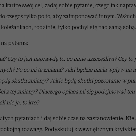
a kartce swój cel, zadaj sobie pytanie, czego tak napr
o czegoś tylko po to, aby zaimponować innym. Wsłucha
o koleżankach, rodzinie, tylko pochyl się nad samą sobą.
na pytania:
na?
Czy to jest naprawdę to, co mnie uszczęśliwi?
Czy to 
nnych?
Po co mi ta zmiana?
Jaki będzie miała wpływ na m
będą skutki zmiany?
Jakie będą skutki pozostanie w p
ci z tej zmiany?
Dlaczego opłaca mi się podejmować ten
śli nie ja, to kto?
y tych pytaniach i daj sobie czas na zastanowienie. Nie 
spokojną rozwagę. Podyskutuj z wewnętrznym krytykiem