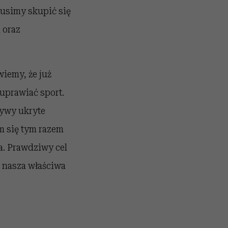
usimy skupić się
 oraz
wiemy, że już
 uprawiać sport.
tywy ukryte
m się tym razem
a. Prawdziwy cel
t nasza właściwa