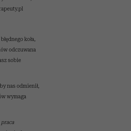
rapeuty.pl
 błędnego koła,
wodów odczuwana
asz sobie
by nas odmienił,
yków wymaga
 praca