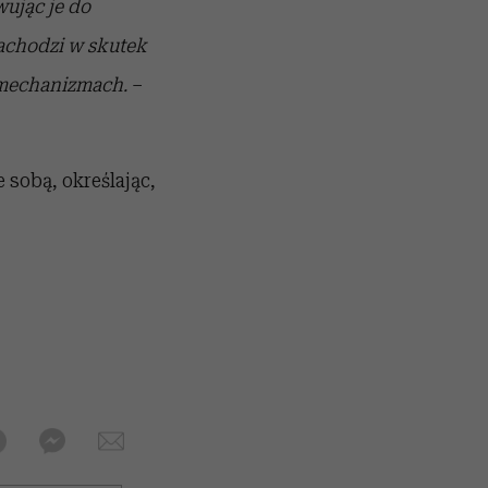
wując je do
achodzi w skutek
 mechanizmach.
–
sobą, określając,