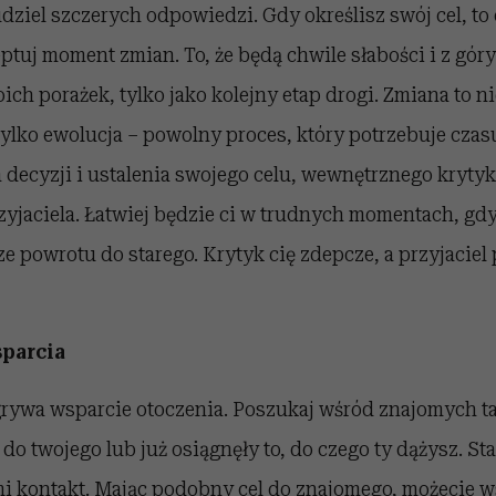
udziel szczerych odpowiedzi. Gdy określisz swój cel, to
ptuj moment zmian. To, że będą chwile słabości i z góry 
oich porażek, tylko jako kolejny etap drogi. Zmiana to n
ylko ewolucja – powolny proces, który potrzebuje czas
 decyzji i ustalenia swojego celu, wewnętrznego kryty
jaciela. Łatwiej będzie ci w trudnych momentach, gdy 
e powrotu do starego. Krytyk cię zdepcze, a przyjaciel
sparcia
rywa wsparcie otoczenia. Poszukaj wśród znajomych ta
o twojego lub już osiągnęły to, do czego ty dążysz. Sta
i kontakt. Mając podobny cel do znajomego, możecie w