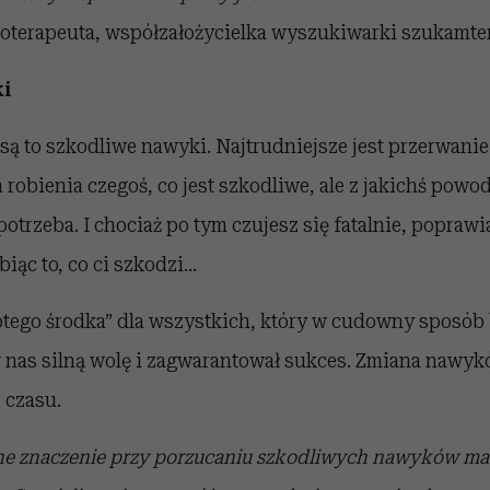
oterapeuta, współzałożycielka wyszukiwarki szukamte
ki
i są to szkodliwe nawyki. Najtrudniejsze jest przerwanie
a robienia czegoś, co jest szkodliwe, ale z jakichś po
potrzeba. I chociaż po tym czujesz się fatalnie, poprawi
ąc to, co ci szkodzi...
otego środka” dla wszystkich, który w cudowny sposób 
 nas silną wolę i zagwarantował sukces. Zmiana naw
 czasu.
 znaczenie przy porzucaniu szkodliwych nawyków ma