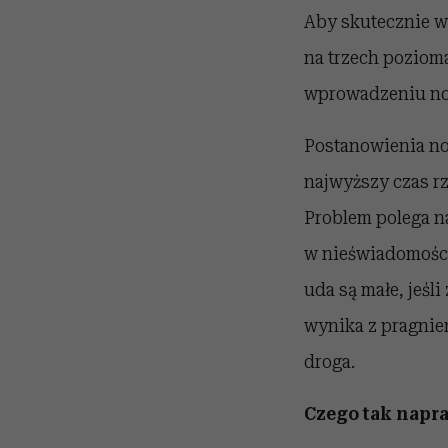
Aby skutecznie 
na trzech poziom
wprowadzeniu n
Postanowienia now
najwyższy czas rz
Problem polega na
w nieświadomości
uda są małe, jeśl
wynika z pragnien
droga.
Czego tak napr