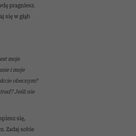
awdę pragniesz.
j się w głąb
jest moje
nie i moje
unkcie obecnym?
 trud?
Jeśli nie
spiesz się,
. Zadaj sobie