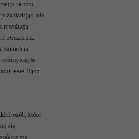
 czego bardzo
je zakładając, nie
ie rewolucja
u i uważności.
ka zamień na
zdarzy się, że
 podniesie. Bądź
kich osób, które
raj się
spólnie się