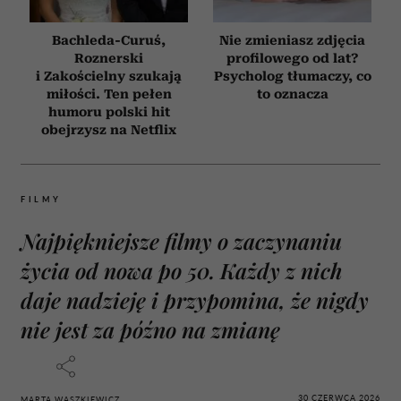
Bachleda-Curuś,
Nie zmieniasz zdjęcia
Roznerski
profilowego od lat?
i Zakościelny szukają
Psycholog tłumaczy, co
miłości. Ten pełen
to oznacza
humoru polski hit
obejrzysz na Netflix
FILMY
Najpiękniejsze filmy o zaczynaniu
życia od nowa po 50. Każdy z nich
daje nadzieję i przypomina, że nigdy
nie jest za późno na zmianę
30 CZERWCA 2026
MARTA WASZKIEWICZ