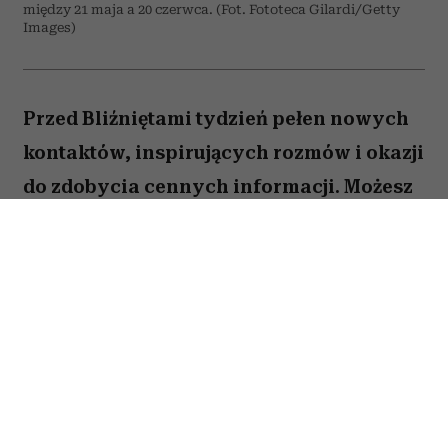
między 21 maja a 20 czerwca. (Fot. Fototeca Gilardi/Getty
Images)
Przed Bliźniętami tydzień pełen nowych
kontaktów, inspirujących rozmów i okazji
do zdobycia cennych informacji. Możesz
odnieść wrażenie, że wiele spraw
zaczyna układać się na twoją korzyść,
jeśli tylko odważysz się wyjść z
inicjatywą.
Spis treści: