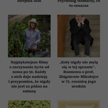
sierpnia 2026
Psycholog tłumaczy, co
to oznacza
Najpiękniejsze filmy
„Koty nigdy nie mylą
o zaczynaniu życia od
się w tej sprawie”.
nowa po 50. Każdy
Rozmowa o prof.
z nich daje nadzieję
Zbigniewie Mikołejce
i przypomina, że nigdy
w 75. rocznicę jego
nie jest za późno na
urodzin
zmianę