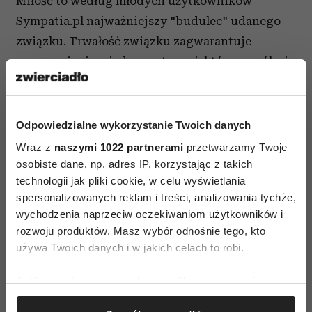
Miłość to według młodych użytkowników
Sympatia.pl najważniejszy "budulec" udanego
związku. Trwałość związku zagwarantuje
porozumienie między parterami, którzy spróbują
wspólnie rozwiązywać swoje problemy (69%)
oraz będą robić wspólne plany na przyszłość,
dzielić poglądy i zainteresowania.
Odpowiedzialne wykorzystanie Twoich danych
Wraz z
naszymi 1022 partnerami
przetwarzamy Twoje
Małżeństwo i rodzina?
osobiste dane, np. adres IP, korzystając z takich
technologii jak pliki cookie, w celu wyświetlania
Zdecydowana większość młodych chce
założyć
spersonalizowanych reklam i treści, analizowania tychże,
rodzinę
i mieć dzieci (9 na 10 badanych), chociaż
wychodzenia naprzeciw oczekiwaniom użytkowników i
jeszcze o tym nie myślą i twierdzą, że na
rozwoju produktów. Masz wybór odnośnie tego, kto
realizację tego celu mają jeszcze czas. Chcą się
używa Twoich danych i w jakich celach to robi.
bawić, próbować nowych rzeczy. Często mają
Jeśli wyrazisz na to zgodę, chcielibyśmy również:
poczucie, że wiązanie się z kimś na takim etapie
Gromadzić dane dotyczące Twojej lokalizacji
tylko przeszkadza w dobrej zabawie, jednak są