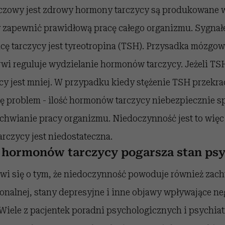
rczowy jest zdrowy hormony tarczycy są produkowane w
aby zapewnić prawidłową pracę całego organizmu. Sygn
acę tarczycy jest tyreotropina (TSH). Przysadka mózgo
wi reguluje wydzielanie hormonów tarczycy. Jeżeli TSH
y jest mniej. W przypadku kiedy stężenie TSH przekra
ię problem - ilość hormonów tarczycy niebezpiecznie 
achwianie pracy organizmu. Niedoczynność jest to więc
rczycy jest niedostateczna.
 hormonów tarczycy pogarsza stan psy
ówi się o tym, że niedoczynność powoduje również zac
nalnej, stany depresyjne i inne objawy wpływające ne
 Wiele z pacjentek poradni psychologicznych i psychia