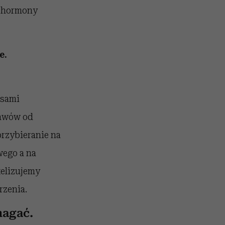
e hormony
e.
esami
jawów od
rzybieranie na
wego a na
telizujemy
rzenia.
magać.