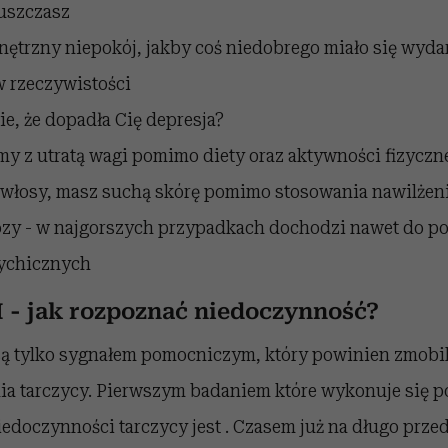
puszczasz
ętrzny niepokój, jakby coś niedobrego miało się wydar
w rzeczywistości
e, że dopadła Cię depresja?
y z utratą wagi pomimo diety oraz aktywności fizyczn
 włosy, masz suchą skórę pomimo stosowania nawilżen
zy - w najgorszych przypadkach dochodzi nawet do po
ychicznych
 - jak rozpoznać niedoczynność?
są tylko sygnałem pomocniczym, który powinien zmobi
a tarczycy. Pierwszym badaniem które wykonuje się p
edoczynności tarczycy jest . Czasem już na długo prze