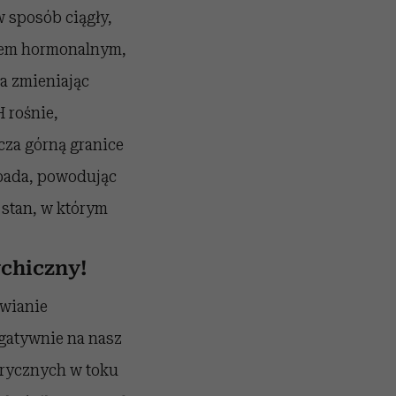
 sposób ciągły,
ałem hormonalnym,
wa zmieniając
 rośnie,
cza górną granice
spada, powodując
 stan, w którym
chiczny!
hwianie
gatywnie na nasz
trycznych w toku