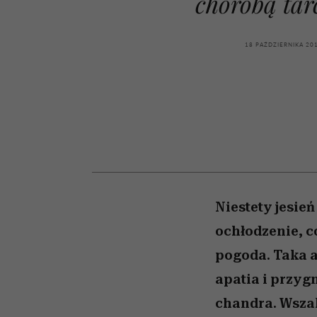
chorobą tar
powinien znać odpowi
kawę z Kasią Miller”, s.
weterynarz”
odc. 7]
18 PAŹDZIERNIKA 20
Niestety jesień
ochłodzenie, c
pogoda. Taka a
apatia i przyg
chandra. Wszak