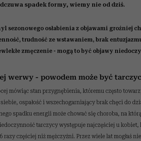
odczuwa spadek formy, wiemy nie od dziś.
l sezonowego osłabienia z objawami groźniej ch
enność, trudność ze wstawaniem, brak entuzjazm
zewlekłe zmęczenie - mogą to być objawy niedocz
ej werwy - powodem może być tarczyc
ócej mówiąc stan przygnębienia, któremu często towar
siebie, ospałość i wszechogarniający brak chęci do dzi
nego spadku energii może chować się choroba, na którą
Niedoczynność tarczycy występuje najczęściej u kobiet, 
6 razy częściej niż mężczyźni. Przez wiele lat mogłaś n