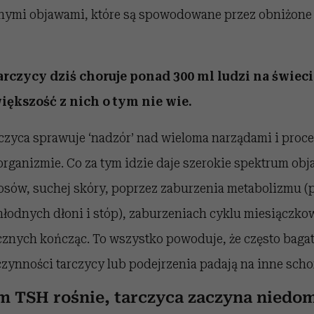
cznymi objawami, które są spowodowane przez obniżon
arczycy dziś choruje ponad 300 ml ludzi na świeci
ększość z nich o tym nie wie.
czyca sprawuje ‘nadzór’ nad wieloma narządami i proc
rganizmie. Co za tym idzie daje szerokie spektrum ob
sów, suchej skóry, poprzez zaburzenia metabolizmu (p
hłodnych dłoni i stóp), zaburzeniach cyklu miesiączko
znych kończąc. To wszystko powoduje, że często baga
ynności tarczycy lub podejrzenia padają na inne scho
om TSH
rośnie, tarczyca zaczyna niedo