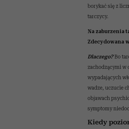
borykać się z li
tarczycy.
Na zaburzenia t
Zdecydowana wi
Dlaczego?
Bo tar
zachodzącymi w o
wypadających wło
wadze, uczucie c
objawach psychic
symptomy niedocz
Kiedy pozi