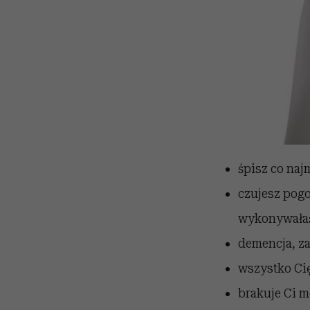
śpisz co naj
czujesz pogo
wykonywałaś
demencja, za
wszystko Cię
brakuje Ci m