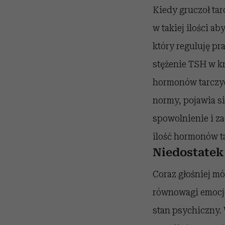
Kiedy gruczoł ta
w takiej ilości 
który reguluję pr
stężenie TSH w kr
hormonów tarczyc
normy, pojawia s
spowolnienie i z
ilość hormonów ta
Niedostatek
Coraz głośniej m
równowagi emocjo
stan psychiczny.