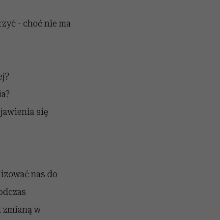
zyć - choć nie ma
ej?
ia?
jawienia się
lizować nas do
odczas
d zmianą w