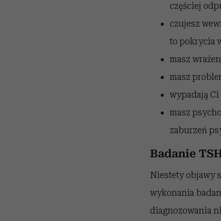
częściej od
czujesz wewn
to pokrycia 
masz wrażeni
masz problem
wypadają Ci
masz psycho
zaburzeń ps
Badanie TSH
Niestety objawy 
wykonania badani
diagnozowania ni