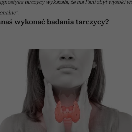
agnostyka tarczycy wykazała, że ma Pani zbyt wysoki
ws
onalne”.
naś wykonać badania tarczycy?