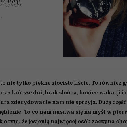
czycy.
edź
 5,
przekraczają swoje granice
Wiemy, gdzie go kupić
Miller s. 5, odc. 6]
sezon jesień–zima 2
zaskakujący fawo
w seksie?
17
 to nie tylko piękne złociste liście. To również
oraz krótsze dni, brak słońca, koniec wakacji 
ura zdecydowanie nam nie sprzyja. Dużą część
nębienie. To co nam nasuwa się na myśl w pierw
 o tym, że jesienią najwięcej osób zaczyna ch