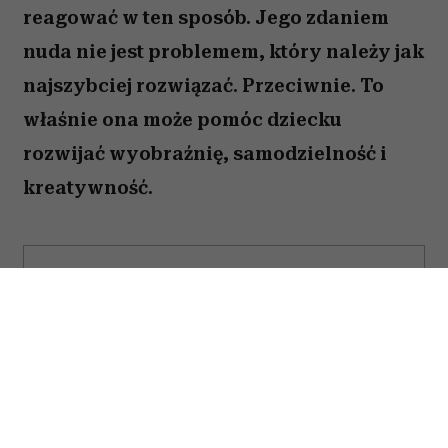
Novak Djoković z żoną Jeleną i dziećmi, Stefanem i Tarą.
(Fot. Clive Brunskill/Getty Images)
Kiedy dziecko mówi: „Nudzę się”, wielu
rodziców odruchowo próbuje znaleźć mu
jakieś zajęcie. Proponują wspólną
zabawę, podsuwają książkę albo
pozwalają włączyć bajkę. Novak Djoković
uważa jednak, że wcale nie trzeba
reagować w ten sposób. Jego zdaniem