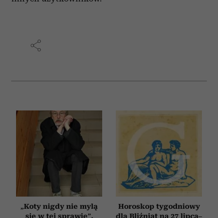
„Koty nigdy nie mylą
Horoskop tygodniowy
się w tej sprawie”.
dla Bliźniąt na 27 lipca–