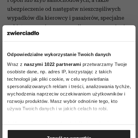
i opon lub szyb samochodowych, a także
ubezpieczenie od następstw nieszczęśliwych
wypadków dla kierowcy i pasażerów, specjalne
pakiety zagraniczne oraz polisy na wyposażenie
auta i znajdujące się wewnątrz bagaże.
Uważnie przeczytaj umowę
Odpowiedzialne wykorzystanie Twoich danych
Wraz z
naszymi 1022 partnerami
przetwarzamy Twoje
Przed podpisaniem umowy należy uważnie się
osobiste dane, np. adres IP, korzystając z takich
z nią zapoznać, a w razie wątpliwości
technologii jak pliki cookie, w celu wyświetlania
skonsultować jej treść z prawnikiem lub doradcą
spersonalizowanych reklam i treści, analizowania tychże,
ubezpieczeniowym - po podpisaniu wycofanie
wychodzenia naprzeciw oczekiwaniom użytkowników i
rozwoju produktów. Masz wybór odnośnie tego, kto
się będzie o wiele trudniejsze! W szczególności
używa Twoich danych i w jakich celach to robi.
powinno się zwrócić uwagę na klauzule
wyłączające niektóre przypadki z wypłaty
Jeśli wyrazisz na to zgodę, chcielibyśmy również:
odszkodowania (na przykład powódź
Gromadzić dane dotyczące Twojej lokalizacji
w ubezpieczeniu AC).