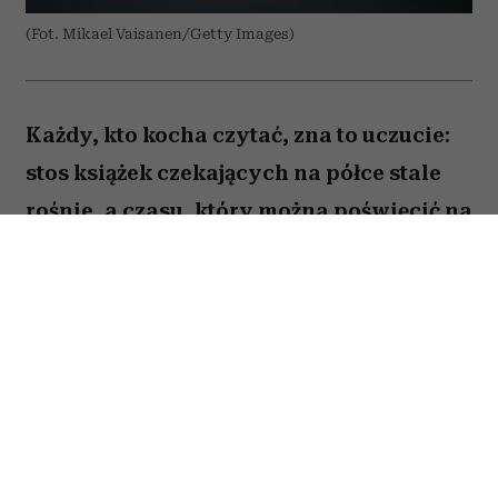
(Fot. Mikael Vaisanen/Getty Images)
Każdy, kto kocha czytać, zna to uczucie:
stos książek czekających na półce stale
rośnie, a czasu, który można poświęcić na
lekturę, ubywa. A przecież obok głośnych
nowości i sezonowych bestsellerów są
jeszcze te tytuły, które od lat wracają w
kolejnych zestawieniach
najważniejszych książek świata. Po które
warto sięgnąć? Zajrzałam do listy
Encyklopedii Britannica i wybrałam z