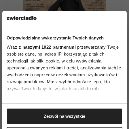
Odpowiedzialne wykorzystanie Twoich danych
Wraz z
naszymi 1022 partnerami
przetwarzamy Twoje
osobiste dane, np. adres IP, korzystając z takich
technologii jak pliki cookie, w celu wyświetlania
spersonalizowanych reklam i treści, analizowania tychże,
wychodzenia naprzeciw oczekiwaniom użytkowników i
rozwoju produktów. Masz wybór odnośnie tego, kto
ZAMÓW
używa Twoich danych i w jakich celach to robi.
WYDANIE DRUKOWANE
Jeśli wyrazisz na to zgodę, chcielibyśmy również:
E-WYDANIE
Gromadzić dane dotyczące Twojej lokalizacji
Zezwól na wszystkie
geograficznej z dokładnością nawet do kilku metrów
Identyfikować Twoje urządzenie, aktywnie