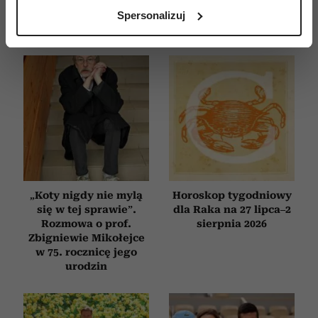
analizując charakteryzującego je zbiory danych
Spersonalizuj
(fingerprinting, czyli wirtualny odcisk palca)
Dowiedz się więcej odnośnie tego, jak Twoje osobiste
dane są przetwarzane oraz ustaw własne preferencje w
sekcji szczegółów
. W Deklaracji plików cookie możesz
zmienić lub wycofać swoją zgodę w dowolnej chwili.
Wykorzystujemy pliki cookie do spersonalizowania treści
i reklam, aby oferować funkcje społecznościowe i
analizować ruch w naszej witrynie. Informacje o tym, jak
korzystasz z naszej witryny, udostępniamy partnerom
społecznościowym, reklamowym i analitycznym.
„Koty nigdy nie mylą
Horoskop tygodniowy
się w tej sprawie”.
dla Raka na 27 lipca–2
Partnerzy mogą połączyć te informacje z innymi danymi
Rozmowa o prof.
sierpnia 2026
otrzymanymi od Ciebie lub uzyskanymi podczas
Zbigniewie Mikołejce
korzystania z ich usług.
w 75. rocznicę jego
urodzin