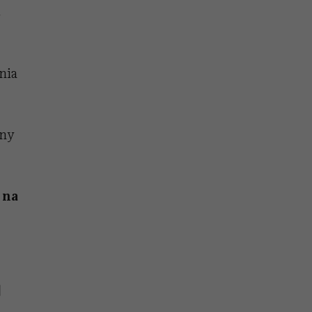
4
nia
ony
 na