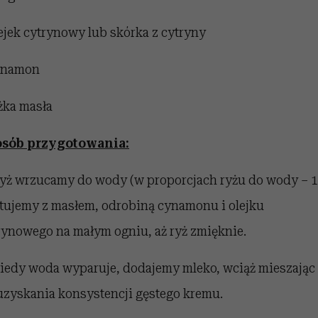
lejek cytrynowy lub skórka z cytryny
ynamon
yżka masła
sób przygotowania:
Ryż wrzucamy do wody (w proporcjach ryżu do wody – 1-
otujemy z masłem, odrobiną cynamonu i olejku
rynowego na małym ogniu, aż ryż zmięknie.
Kiedy woda wyparuje, dodajemy mleko, wciąż mieszając 
uzyskania konsystencji gęstego kremu.