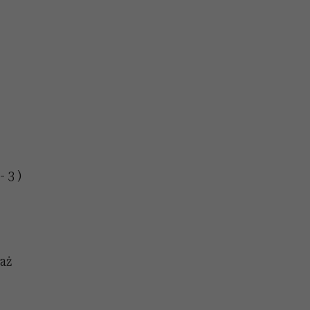
 3 )
aż