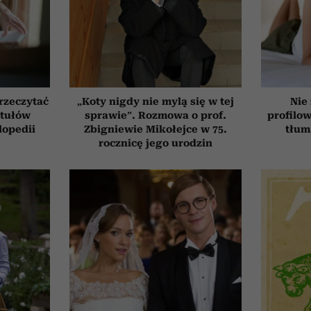
przeczytać
„Koty nigdy nie mylą się w tej
Nie
ytułów
sprawie”. Rozmowa o prof.
profilo
lopedii
Zbigniewie Mikołejce w 75.
tłum
rocznicę jego urodzin