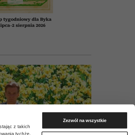
p tygodniowy dla Byka
lipca–2 sierpnia 2026
Zezwól na wszystkie
tając z takich
zowania tychże,