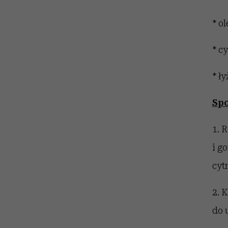
* o
* c
* ł
Spo
1. 
i g
cyt
2. 
do 