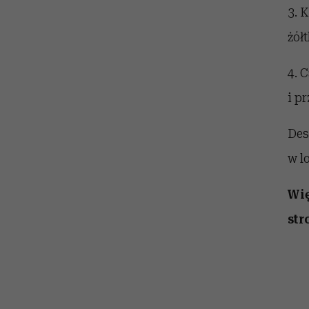
3. 
żół
4. 
i p
Des
w l
Wię
str