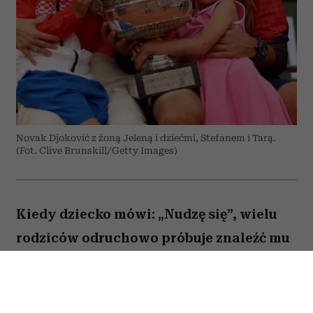
Novak Djoković z żoną Jeleną i dziećmi, Stefanem i Tarą.
(Fot. Clive Brunskill/Getty Images)
Kiedy dziecko mówi: „Nudzę się”, wielu
rodziców odruchowo próbuje znaleźć mu
jakieś zajęcie. Proponują wspólną
zabawę, podsuwają książkę albo
pozwalają włączyć bajkę. Novak Djoković