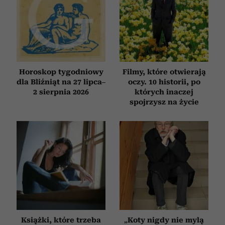
otrzymanymi od Ciebie lub uzyskanymi podczas
korzystania z ich usług.
Horoskop tygodniowy
Filmy, które otwierają
dla Bliźniąt na 27 lipca–
oczy. 10 historii, po
2 sierpnia 2026
których inaczej
spojrzysz na życie
Książki, które trzeba
„Koty nigdy nie mylą