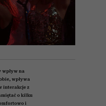
nił
relację z pieniędzmi
ane
zonu
y wpływ na
sobie, wpływa
 interakcje z
miętać o kilku
omfortowo i