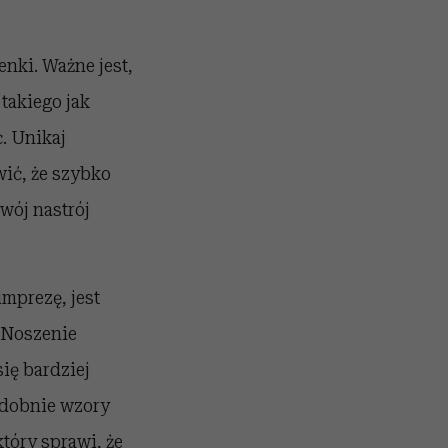
enki. Ważne jest,
takiego jak
. Unikaj
wić, że szybko
wój nastrój
mprezę, jest
. Noszenie
ię bardziej
odobnie wzory
tóry sprawi, że