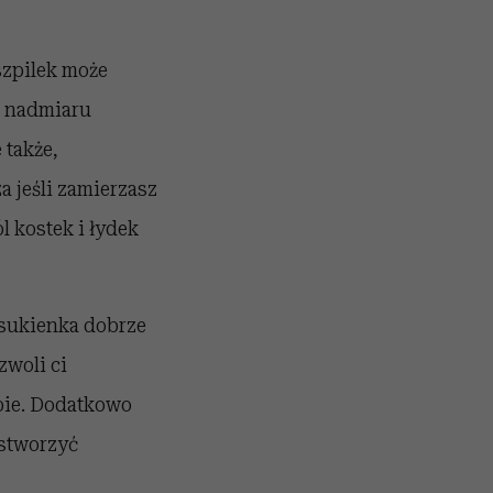
 szpilek może
j nadmiaru
 także,
a jeśli zamierzasz
ól kostek i łydek
 sukienka dobrze
zwoli ci
bie. Dodatkowo
 stworzyć