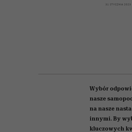
kawę z Kasią Miller”, s.
girls”
31 STYCZNIA 2023
odc. 7]
Wybór odpowie
nasze samopocz
na nasze nasta
innymi. By wyb
kluczowych kw