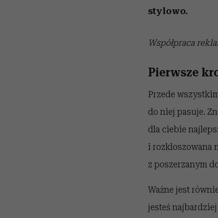
stylowo.
Współpraca rekl
Pierwsze kro
Przede wszystkim,
do niej pasuje. Z
dla ciebie najleps
i rozkloszowana n
z poszerzanym do
Ważne jest równie
jesteś najbardzie