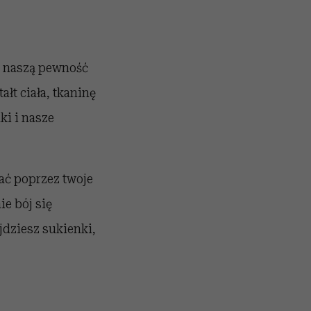
a naszą pewność
łt ciała, tkaninę
ki i nasze
ać poprzez twoje
ie bój się
jdziesz sukienki,