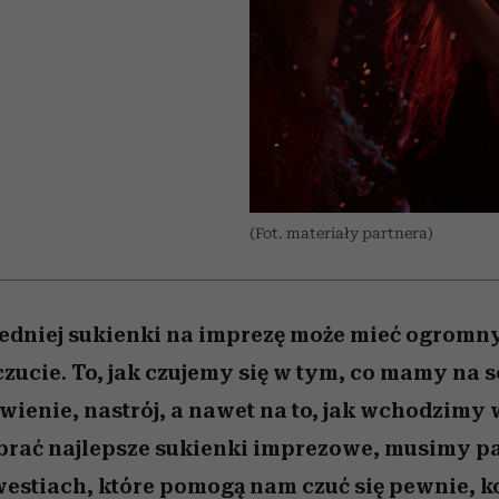
 5,
kwestie, o których wciąż
skutki dla związku i dla
Miller s. 5, odc. 6]
Raport Lyst ujaw
boimy się mówić
partnerki
najbardziej pożąd
ubrania i marki se
(Fot. materiały partnera)
dniej sukienki na imprezę może mieć ogromn
ucie. To, jak czujemy się w tym, co mamy na 
wienie, nastrój, a nawet na to, jak wchodzimy w
rać najlepsze sukienki imprezowe, musimy pa
estiach, które pomogą nam czuć się pewnie, k