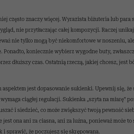
mniej często znaczy więcej. Wyrazista biżuteria lub para
gląd, nie przytłaczając całej kompozycji. Raczej unika
waż nie tylko mogą być niekomfortowe w noszeniu, ale
e. Ponadto, koniecznie wybierz wygodne buty, zwłaszcz
rzez dłuższy czas. Ostatnią rzeczą, jakiej chcesz, jest b
aspektem jest dopasowanie sukienki. Upewnij się, że
e wymaga ciągłej regulacji. Sukienka „szyta na miarę” po
uszać i siedzieć, co może zwiększyć twoją pewność sie
e jest ona ani za ciasna, ani za luźna, ponieważ może to
 i sprawić, że poczujesz się skrępowana.