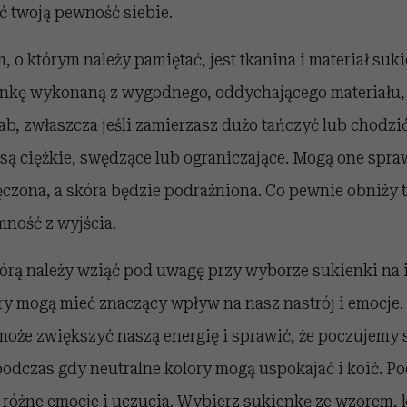
 twoją pewność siebie.
o którym należy pamiętać, jest tkanina i materiał suki
nkę wykonaną z wygodnego, oddychającego materiału, 
b, zwłaszcza jeśli zamierzasz dużo tańczyć lub chodzić
 są ciężkie, swędzące lub ograniczające. Mogą one spra
czona, a skóra będzie podrażniona. Co pewnie obniży t
mność z wyjścia.
tórą należy wziąć pod uwagę przy wyborze sukienki na i
ory mogą mieć znaczący wpływ na nasz nastrój i emocje
oże zwiększyć naszą energię i sprawić, że poczujemy s
podczas gdy neutralne kolory mogą uspokajać i koić. P
óżne emocje i uczucia. Wybierz sukienkę ze wzorem, k