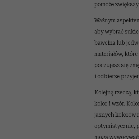
pomoże zwiększyć
Ważnym aspektem, 
aby wybrać sukie
bawełna lub jedwa
materiałów, które
poczujesz się zmę
i odbierze przyje
Kolejną rzeczą, k
kolor i wzór. Kol
jasnych kolorów m
optymistycznie, 
mogą wywoływać r