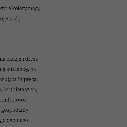
ektóre kolory mogą
ujesz się
na okazję i dress
lną sukienkę, na
ązująca impreza,
 że ubierasz się
 komfortowo
a gospodarzy
ego ogólnego