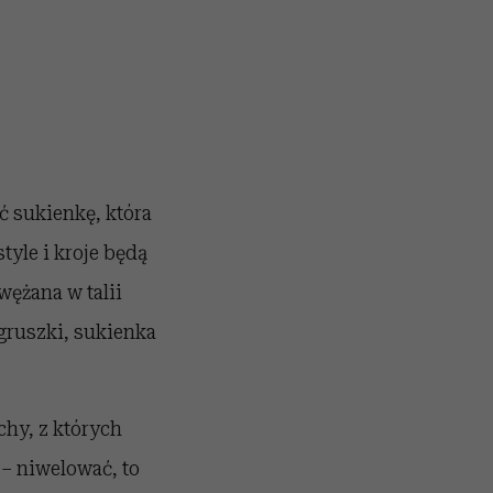
ć sukienkę, która
tyle i kroje będą
wężana w talii
 gruszki, sukienka
chy, z których
 – niwelować, to