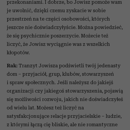
przekonaniami. I dobrze, bo Jowisz pomoże wam
i reklam, aby oferować funkcje społecznościowe i
je uwolnić, dzięki czemu zyskacie w sobie
analizować ruch w naszej witrynie. Informacje o tym, jak
przestrzeń na te części osobowości, których
korzystasz z naszej witryny, udostępniamy partnerom
jeszcze nie doświadczyłyście. Można powiedzieć,
społecznościowym, reklamowym i analitycznym.
Partnerzy mogą połączyć te informacje z innymi danymi
że się psychicznie poszerzycie. Możecie też
otrzymanymi od Ciebie lub uzyskanymi podczas
liczyć, że Jowisz wyciągnie was z wszelkich
korzystania z ich usług.
kłopotów.
Rak:
Tranzyt Jowisza podświetli twój jedenasty
dom – przyjaciół, grup, klubów, stowarzyszeń
i spraw społecznych. Jeśli należysz do jakiejś
organizacji czy jakiegoś stowarzyszenia, pojawią
się możliwości rozwoju, jakich nie doświadczyłeś
od wielu lat. Możesz też liczyć na
satysfakcjonujące relacje przyjacielskie – ludzie,
z którymi łączą cię bliskie, ale nie romantyczne