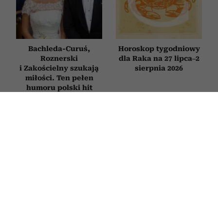
Bachleda-Curuś,
Horoskop tygodniowy
Roznerski
dla Raka na 27 lipca–2
i Zakościelny szukają
sierpnia 2026
miłości. Ten pełen
humoru polski hit
obejrzysz na Netflix
Horoskop tygodniowy
„Koty nigdy nie mylą