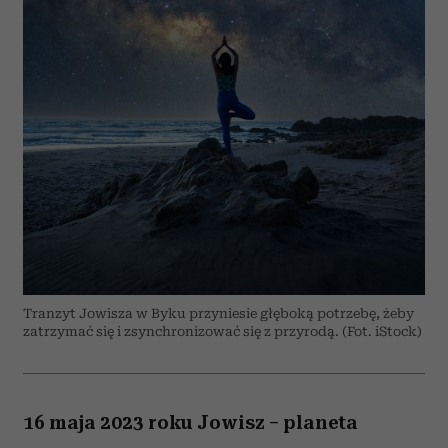
Tranzyt Jowisza w Byku przyniesie głęboką potrzebę, żeby
zatrzymać się i zsynchronizować się z przyrodą. (Fot. iStock)
16 maja 2023 roku Jowisz – planeta