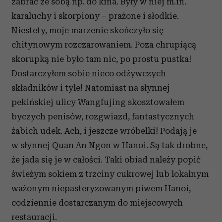
zabrać ze sobą np. do kina. Były w niej m.in.
karaluchy i skorpiony – prażone i słodkie.
Niestety, moje marzenie skończyło się
chitynowym rozczarowaniem. Poza chrupiącą
skorupką nie było tam nic, po prostu pustka!
Dostarczyłem sobie nieco odżywczych
składników i tyle! Natomiast na słynnej
pekińskiej ulicy Wangfujing skosztowałem
byczych penisów, rozgwiazd, fantastycznych
żabich udek. Ach, i jeszcze wróbelki! Podają je
w słynnej Quan An Ngon w Hanoi. Są tak drobne,
że jada się je w całości. Taki obiad należy popić
świeżym sokiem z trzciny cukrowej lub lokalnym
ważonym niepasteryzowanym piwem Hanoi,
codziennie dostarczanym do miejscowych
restauracji.