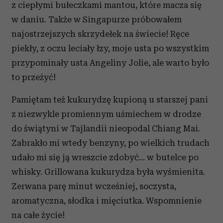
z ciepłymi bułeczkami mantou, które macza się
w daniu. Także w Singapurze próbowałem
najostrzejszych skrzydełek na świecie! Ręce
piekły, z oczu leciały łzy, moje usta po wszystkim
przypominały usta Angeliny Jolie, ale warto było
to przeżyć!
Pamiętam też kukurydzę kupioną u starszej pani
z niezwykle promiennym uśmiechem w drodze
do świątyni w Tajlandii nieopodal Chiang Mai.
Zabrakło mi wtedy benzyny, po wielkich trudach
udało mi się ją wreszcie zdobyć… w butelce po
whisky. Grillowana kukurydza była wyśmienita.
Zerwana parę minut wcześniej, soczysta,
aromatyczna, słodka i mięciutka. Wspomnienie
na całe życie!