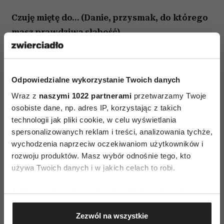
Czuję miętę do… (Danie, przysmak, do którego
masz prawdziwą słabość)
Hummus – nigdy mi się nie znudzi! Ostatnio
jadam go z łososiem, szynką dojrzewającą lub
Odpowiedzialne wykorzystanie Twoich danych
soczewicą a nawet młodą marchewką. Zaczął się
Wraz z
naszymi 1022 partnerami
przetwarzamy Twoje
sezon na szparagi. Uwielbiam je w prostej wersji
osobiste dane, np. adres IP, korzystając z takich
– lekko zblanszowane, ugotowane zjadam
technologii jak pliki cookie, w celu wyświetlania
z jajkiem sadzonym, które rozlewa się po
spersonalizowanych reklam i treści, analizowania tychże,
zielonych gałązkach. No i rabarbar! Ten, który
wychodzenia naprzeciw oczekiwaniom użytkowników i
ostatnio przyrządziłem, zrobił furorę wśród
rozwoju produktów. Masz wybór odnośnie tego, kto
używa Twoich danych i w jakich celach to robi.
znajomych. Tnę go w kawałki, gotuję i osładzam
cukrem trzcinowym (ilość zależy od gustu). Tak
Jeśli wyrazisz na to zgodę, chcielibyśmy również:
powstały mus posypuję wytrawnymi
Gromadzić dane dotyczące Twojej lokalizacji
ciasteczkami typu digestive, a na wierzch kładę
Zezwól na wszystkie
geograficznej z dokładnością nawet do kilku metrów