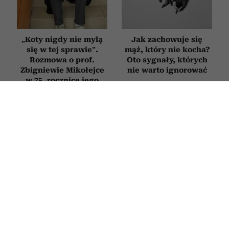
„Koty nigdy nie mylą
Jak zachowuje się
się w tej sprawie”.
mąż, który nie kocha?
Rozmowa o prof.
Oto sygnały, których
Zbigniewie Mikołejce
nie warto ignorować
w 75. rocznicę jego
urodzin
HOROSKOP
Horoskop tygodniowy dla Byka na 27
lipca–2 sierpnia 2026
27 LIPCA 2026