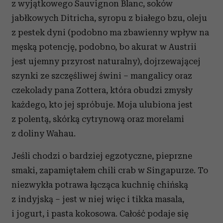
z wyjątkowego Sauvignon Blanc, soków
jabłkowych Ditricha, syropu z białego bzu, oleju
z pestek dyni (podobno ma zbawienny wpływ na
męską potencję, podobno, bo akurat w Austrii
jest ujemny przyrost naturalny), dojrzewającej
szynki ze szczęśliwej świni – mangalicy oraz
czekolady pana Zottera, która obudzi zmysły
każdego, kto jej spróbuje. Moja ulubiona jest
z polentą, skórką cytrynową oraz morelami
z doliny Wahau.
Jeśli chodzi o bardziej egzotyczne, pieprzne
smaki, zapamiętałem chili crab w Singapurze. To
niezwykła potrawa łącząca kuchnię chińską
z indyjską – jest w niej więc i tikka masala,
i jogurt, i pasta kokosowa. Całość podaje się