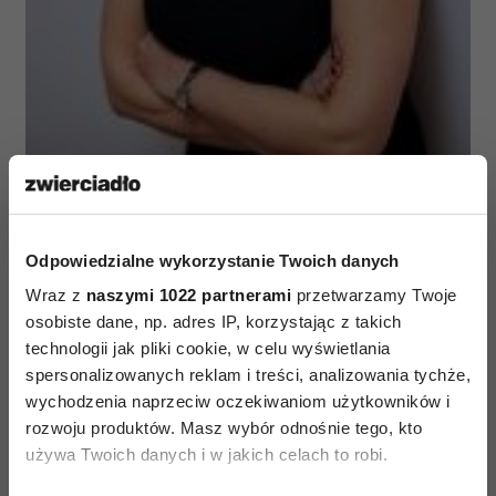
Jestem optymistką ciekawą świata i ludzi.
Odpowiedzialne wykorzystanie Twoich danych
Zdaniem moich Klientów, posiadam głęboką
Wraz z
naszymi 1022 partnerami
przetwarzamy Twoje
intuicję oraz umiejętność uważnego słuchania i
osobiste dane, np. adres IP, korzystając z takich
rozumienia innych. Często słyszę od nich o mojej
technologii jak pliki cookie, w celu wyświetlania
„dobrej energii” i umiejętności tworzenia
spersonalizowanych reklam i treści, analizowania tychże,
wychodzenia naprzeciw oczekiwaniom użytkowników i
atmosfery spokoju i zatrzymania w codziennym
rozwoju produktów. Masz wybór odnośnie tego, kto
biegu. „Czysty profesjonalizm, sympatyczna
używa Twoich danych i w jakich celach to robi.
atmosfera, konsekwentne skłanianie