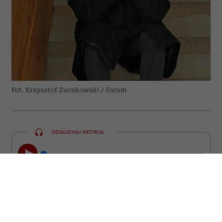
Fot. Krzysztof Zuczkowski / Forum
ODSŁUCHAJ ARTYKUŁ
00:00
23:47