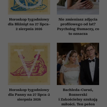
społecznościowym, reklamowym i analitycznym.
Partnerzy mogą połączyć te informacje z innymi danymi
otrzymanymi od Ciebie lub uzyskanymi podczas
korzystania z ich usług.
Horoskop tygodniowy
Nie zmieniasz zdjęcia
dla Bliźniąt na 27 lipca–
profilowego od lat?
2 sierpnia 2026
Psycholog tłumaczy, co
to oznacza
Horoskop tygodniowy
Bachleda-Curuś,
dla Panny na 27 lipca–2
Roznerski
sierpnia 2026
i Zakościelny szukają
miłości. Ten pełen