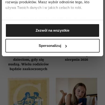
rozwoju produktów. Masz wybór odnośnie tego, kto
używa Twoich danych i w jakich celach to robi.
Jeśli wyrazisz na to zgodę, chcielibyśmy również:
Gromadzić dane dotyczące Twojej lokalizacji
Zezwól na wszystkie
geograficznej z dokładnością nawet do kilku metrów
Identyfikować Twoje urządzenie, aktywnie
analizując charakteryzującego je zbiory danych
Spersonalizuj
(fingerprinting, czyli wirtualny odcisk palca)
Novak Djoković
Horoskop tygodniowy
Dowiedz się więcej odnośnie tego, jak Twoje osobiste
zdradził, co mówi
dla Raka na 27 lipca–2
dzieciom, gdy się
sierpnia 2026
dane są przetwarzane oraz ustaw własne preferencje w
nudzą. Wielu rodziców
sekcji szczegółów
. W Deklaracji plików cookie możesz
będzie zaskoczonych
zmienić lub wycofać swoją zgodę w dowolnej chwili.
Wykorzystujemy pliki cookie do spersonalizowania treści
i reklam, aby oferować funkcje społecznościowe i
analizować ruch w naszej witrynie. Informacje o tym, jak
korzystasz z naszej witryny, udostępniamy partnerom