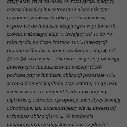
drugi etap, trwa od 30 do 39 roku życia, kiedy to
oszczędności są inwestowane z nieco niższym
ryzykiem; wówczas środki przekazywane są
w połowie do funduszu akcyjnego i w połowie do
zrównoważonego; etap 3, trwający od 40 do 49
roku życia, podczas którego 100% inwestycji
pracuje w funduszu zrównoważonym; etap 4, od
50 do 54 roku życia – charakteryzuje się przewagą
inwestycji w fundusz zrównoważony (70%)
podczas gdy w funduszu obligacji pozostaje 30%
zgromadzonego kapitału; etap ostatni, od 55 roku
życia wzwyż – to moment kiedy inwestujemy
najbardziej ostrożnie i proporcje inwestycji zostają
odwrócone, tzn. koncentrujemy się na inwestycji
w fundusz obligacji (70%). W wariancie
umiarkowanym zaangażowanie oszczędności