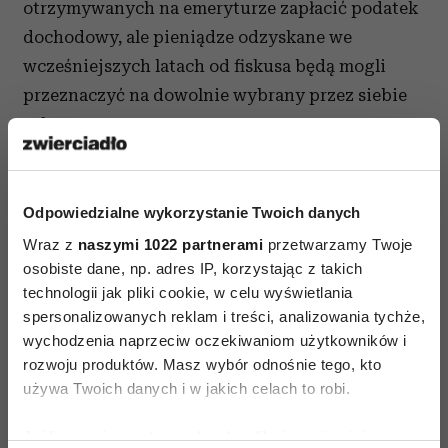
otrzymywanych na emeryturze zapłacić podatek
dochodowy, ale pieniądze odzyskane we
wcześniejszych latach od fiskusa będą mogli
przeznaczyć na dowolnie wybrany przez siebie
cel.
Istotna jest także jeszcze jedna różnica – IKE
pozwala oszczędzać osobom, które nie pracują
Odpowiedzialne wykorzystanie Twoich danych
lub nie uzyskują regularnych dochodów.
Wraz z
naszymi 1022 partnerami
przetwarzamy Twoje
Znacznie wyższy jest też limit roczny tego typu
osobiste dane, np. adres IP, korzystając z takich
oszczędności (w 2012 roku wynosi on aż 10.578
technologii jak pliki cookie, w celu wyświetlania
zł). W efekcie w IKE możemy więc docelowo
spersonalizowanych reklam i treści, analizowania tychże,
wychodzenia naprzeciw oczekiwaniom użytkowników i
zgromadzić znacznie większy kapitał, który
rozwoju produktów. Masz wybór odnośnie tego, kto
wykorzystamy podczas emerytury. W IKZE
używa Twoich danych i w jakich celach to robi.
natomiast odkładać mogą tylko te osoby, które
osiągają dochody z pracy i odprowadzają
Jeśli wyrazisz na to zgodę, chcielibyśmy również: