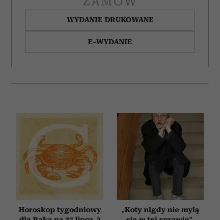
ZAMÓW
WYDANIE DRUKOWANE
E-WYDANIE
Horoskop tygodniowy
„Koty nigdy nie mylą
dla Raka na 27 lipca–2
się w tej sprawie”.