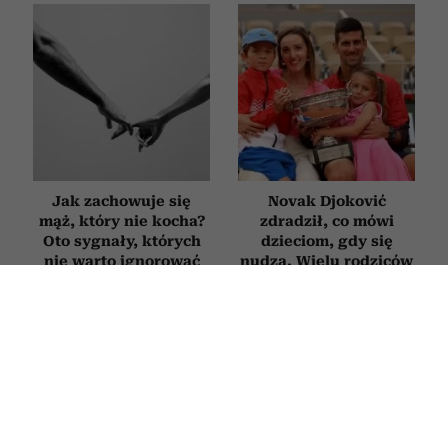
Jak zachowuje się
Novak Djoković
mąż, który nie kocha?
zdradził, co mówi
Oto sygnały, których
dzieciom, gdy się
nie warto ignorować
nudzą. Wielu rodziców
będzie zaskoczonych
PSYCHOLOGIA
Nie zmieniasz zdjęcia profilowego od
lat? Psycholog tłumaczy, co to