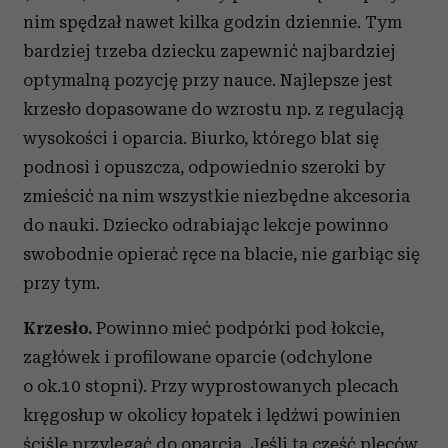
nim spędzał nawet kilka godzin dziennie. Tym
bardziej trzeba dziecku zapewnić najbardziej
optymalną pozycję przy nauce. Najlepsze jest
krzesło dopasowane do wzrostu np. z regulacją
wysokości i oparcia. Biurko, którego blat się
podnosi i opuszcza, odpowiednio szeroki by
zmieścić na nim wszystkie niezbędne akcesoria
do nauki. Dziecko odrabiając lekcje powinno
swobodnie opierać ręce na blacie, nie garbiąc się
przy tym.
Krzesło.
Powinno mieć podpórki pod łokcie,
zagłówek i profilowane oparcie (odchylone
o ok.10 stopni). Przy wyprostowanych plecach
kręgosłup w okolicy łopatek i lędźwi powinien
ściśle przylegać do oparcia. Jeśli ta część pleców