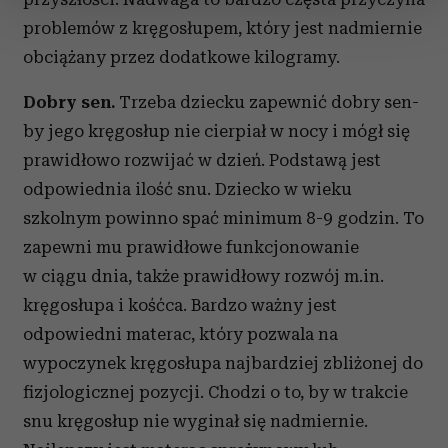
zmienić lub wycofać swoją zgodę w dowolnej chwili.
problemów z kręgosłupem, który jest nadmiernie
obciążany przez dodatkowe kilogramy.
Wykorzystujemy pliki cookie do spersonalizowania treści
i reklam, aby oferować funkcje społecznościowe i
Dobry sen.
Trzeba dziecku zapewnić dobry sen-
analizować ruch w naszej witrynie. Informacje o tym, jak
by jego kręgosłup nie cierpiał w nocy i mógł się
korzystasz z naszej witryny, udostępniamy partnerom
prawidłowo rozwijać w dzień. Podstawą jest
społecznościowym, reklamowym i analitycznym.
odpowiednia ilość snu. Dziecko w wieku
Partnerzy mogą połączyć te informacje z innymi danymi
otrzymanymi od Ciebie lub uzyskanymi podczas
szkolnym powinno spać minimum 8-9 godzin. To
korzystania z ich usług.
zapewni mu prawidłowe funkcjonowanie
w ciągu dnia, także prawidłowy rozwój m.in.
kręgosłupa i kośćca. Bardzo ważny jest
odpowiedni materac, który pozwala na
wypoczynek kręgosłupa najbardziej zbliżonej do
fizjologicznej pozycji. Chodzi o to, by w trakcie
snu kręgosłup nie wyginał się nadmiernie.