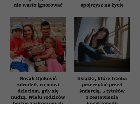
nie warto ignorować
spojrzysz na życie
Novak Djoković
Książki, które trzeba
zdradził, co mówi
przeczytać przed
dzieciom, gdy się
śmiercią. 5 tytułów
nudzą. Wielu rodziców
z zestawienia
będzie zaskoczonych
Encyklopedii
Britannica
HOROSKOP