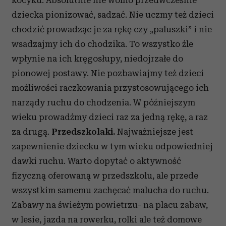
kocyku. Absolutnie nie wolno przedwcześnie
dziecka pionizować, sadzać. Nie uczmy też dzieci
chodzić prowadząc je za rękę czy „paluszki” i nie
wsadzajmy ich do chodzika. To wszystko źle
wpłynie na ich kręgosłupy, niedojrzałe do
pionowej postawy. Nie pozbawiajmy też dzieci
możliwości raczkowania przystosowującego ich
narządy ruchu do chodzenia. W późniejszym
wieku prowadźmy dzieci raz za jedną rękę, a raz
za drugą.
Przedszkolaki.
Najważniejsze jest
zapewnienie dziecku w tym wieku odpowiedniej
dawki ruchu. Warto dopytać o aktywność
fizyczną oferowaną w przedszkolu, ale przede
wszystkim samemu zachęcać malucha do ruchu.
Zabawy na świeżym powietrzu- na placu zabaw,
w lesie, jazda na rowerku, rolki ale też domowe