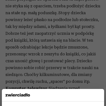
nie styka się z oparciem, trzeba podłożyć dziecku
na stałe np. małą poduszkę. Stopy dziecka
powinny leżeć płasko na podłodze lub stołeczku,
tak by między udami, a łydkami był kąt prosty.
Dobrze też jest zaopatrzyć ucznia w podpórkę
pod książki, którą ustawia się na blacie. W ten
sposób odrabiając lekcje będzie zmuszone,
przenosząc wzrok z zeszytu do książki, co jakiś
czas unosić głowę i prostować plecy. Dziecko
powinno sobie robić przerwy w trakcie nauki na
siedząco. Choćby kilkuminutowe, dla zmiany
pozycji, chwilę ruchu, „spacer” po domu itp.
Komputer, telewizor.
Siedzenie przed
komputerem jest ulubioną rozrywką większości
dzieci. Niestety, jeśli dziecko nie musi (np. uczyć