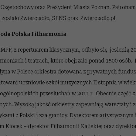
 Częstochowy oraz Prezydent Miasta Poznań. Patronam
 zostało Zwierciadło, SENS oraz Zwierciadlo.pl.
łoda Polska Filharmonia
MPF, z repertuarem klasycznym, odbyło się jesienią 201
rmoniach i teatrach, które obejrzało ponad 1500 osób.
edyna w Polsce orkiestra dotowana z prywatnych fundus
ntowani uczniowie szkół muzycznych II stopnia w wieku
ogólnopolskich przesłuchań w 2011 r. Obecnie część z 
ych. Wysoką jakość orkiestry zapewniają warsztaty i z
kami z Polski i zza granicy. Dyrektorem artystycznym
am Klocek – dyrektor Filharmonii Kaliskiej oraz dyrekto