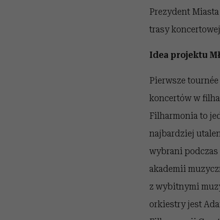
Prezydent Miasta
trasy koncertowej
Idea projektu M
Pierwsze tournée 
koncertów w filha
Filharmonia to j
najbardziej utale
wybrani podczas 
akademii muzyczn
z wybitnymi muzy
orkiestry jest Ad