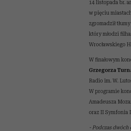
14 listopada br. 
w pięciu miastac
zgromadził tłumy
który młodzi filh
Wrocławskiego Ho
W finałowym konc
Grzegorza Tur
Radio im. W. Luto
W programie konc
Amadeusza Mozart
oraz II Symfonia
- Podczas dwóch o