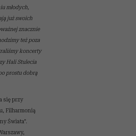
niu młodych,
ją już swoich
oważnej znacznie
hodzimy też poza
graliśmy koncerty
y Hali Stulecia
po prostu dobrą
a się przy
u, Filharmonią
y Świata”.
 Warszawy,