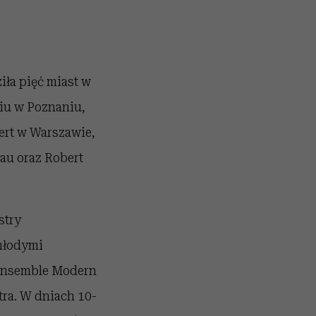
iła pięć miast w
ciu w Poznaniu,
ert w Warszawie,
au oraz Robert
stry
 młodymi
 Ensemble Modern
tra. W dniach 10-