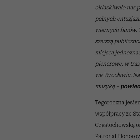
oklaskiwało nas 
pełnych entuzjaz
wiernych fanów. T
szerszą publiczno
miejsca jednoznac
plenerowe, w tras
we Wrocławiu. Na
muzykę –
powied
Tegoroczna jesien
współpracy ze St
Częstochowską or
Patronat Honorow