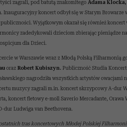
artyści zagrali, pod batutą znakomitego
Adama Klocka,
h. Inauguracyjny koncert odbył się w Starym Browarze 
 publiczności. Wyjątkowym okazał się również koncert
armonicy zadedykowali dzieciom zbierając pieniądze na
spicjum dla Dzieci.
ercie w Warszawie wraz z Młodą Polską Filharmonią go
nau
oraz
Robert Kubiszyn.
Publiczność Studia Koncer
sławskiego nagrodziła wszystkich artystów owacjami na
ertu muzycy zagrali m.in. koncert skrzypcowy A-dur 
a, koncert fletowy e-moll Saverio Mercadante, Orawa 
 D-dur Ludwiga van Beethovena.
statnich tras koncertowych Młodej Polskiej Filharmonii