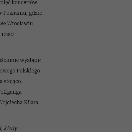
pięć koncertów
w Poznaniu, gdzie
 we Wrocławiu,
 rzecz
ścinnie wystąpił
towego Polskiego
 stojąco.
Wolfganga
Wojciecha Kilara
, kiedy