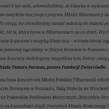
ponad 8 tyś osób, udowodniliśmy, że klasyka w wykona
mu muzyków fascynuje i porywa. Młodzi filharmonicy ma
o cieszy, bo chcielibyśmy zarazić miłością do muzyki p
ść, niż ta, która bywa w filharmoniach na co dzień. Wyc
znie kojarzone z muzyką klasyczną – w trasie letniej za
ie jesiennej zagraliśmy w Starym Browarze w Poznaniu cz
sze koncerty dedykujemy wszystkim tym, którzy cenią 
ziała Tamara Surman, prezes Fundacji Zwierciadło
na trasa koncertowa Młodej Polskiej Filharmonii odbył
arym Browarem w Poznaniu, Halą Stulecia we Wrocławi
az Puławskim Festiwalem Muzycznym „Wszystkie Stron
y na koncertami objęli: Prezydent Miasta Stołecznego