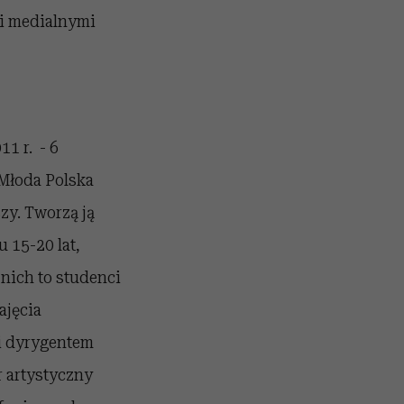
i medialnymi
1 r. - 6
 Młoda Polska
zy. Tworzą ją
 15-20 lat,
nich to studenci
ajęcia
 i dyrygentem
r artystyczny