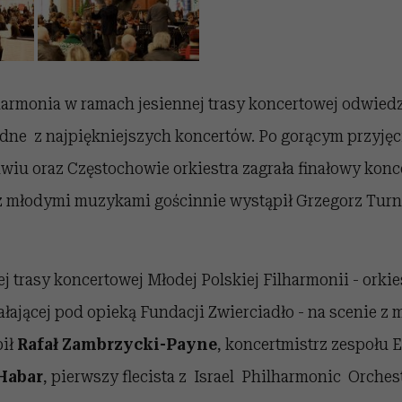
armonia w ramach jesiennej trasy koncertowej odwiedz
jedne z najpiękniejszych koncertów. Po gorącym przyję
wiu oraz Częstochowie orkiestra zagrała finałowy konc
z młodymi muzykami gościnnie wystąpił Grzegorz Turn
ej trasy koncertowej Młodej Polskiej Filharmonii - orkie
łającej pod opieką Fundacji Zwierciadło - na scenie z
ił
Rafał Zambrzycki-Payne
, koncertmistrz zespołu
 Habar
, pierwszy flecista z Israel Philharmonic Orches