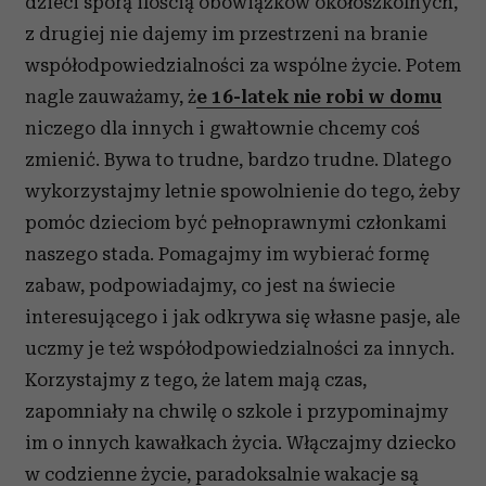
dzieci sporą ilością obowiązków okołoszkolnych,
z drugiej nie dajemy im przestrzeni na branie
współodpowiedzialności za wspólne życie. Potem
nagle zauważamy, ż
e 16-latek nie robi w domu
niczego dla innych i gwałtownie chcemy coś
zmienić. Bywa to trudne, bardzo trudne. Dlatego
wykorzystajmy letnie spowolnienie do tego, żeby
pomóc dzieciom być pełnoprawnymi członkami
naszego stada. Pomagajmy im wybierać formę
zabaw, podpowiadajmy, co jest na świecie
interesującego i jak odkrywa się własne pasje, ale
uczmy je też współodpowiedzialności za innych.
Korzystajmy z tego, że latem mają czas,
zapomniały na chwilę o szkole i przypominajmy
im o innych kawałkach życia. Włączajmy dziecko
w codzienne życie, paradoksalnie wakacje są