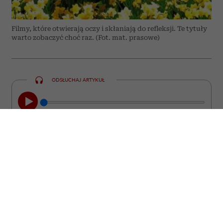
Filmy, które otwierają oczy i skłaniają do refleksji. Te tytuły
warto zobaczyć choć raz. (Fot. mat. prasowe)
ODSŁUCHAJ ARTYKUŁ
00:00
08:44
Nie każdy film kończy się wraz z
napisami końcowymi. Są takie historie,
które zostają z nami na długo. Wracają w