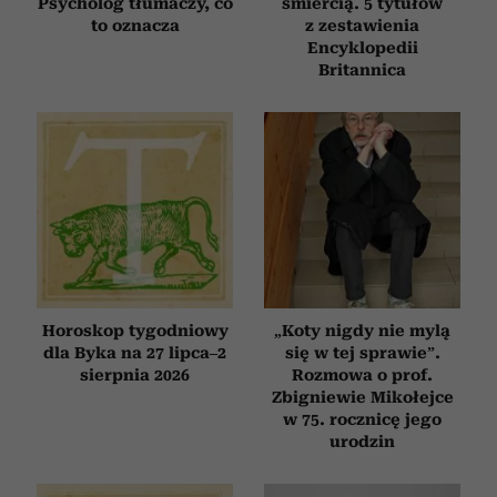
Psycholog tłumaczy, co
śmiercią. 5 tytułów
to oznacza
z zestawienia
Encyklopedii
Britannica
Horoskop tygodniowy
„Koty nigdy nie mylą
dla Byka na 27 lipca–2
się w tej sprawie”.
sierpnia 2026
Rozmowa o prof.
Zbigniewie Mikołejce
w 75. rocznicę jego
urodzin