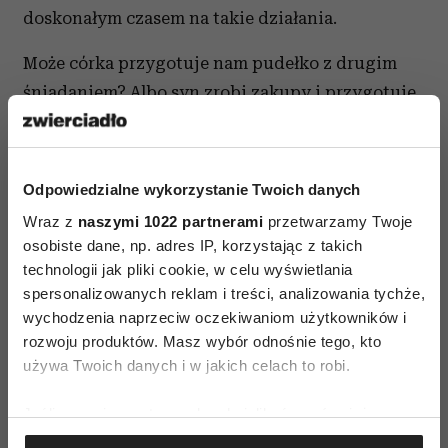
doskonałym czasem na takie działania.
Może córka przygotuje nam pudełko z drugim
śniadaniem? Albo syn zrobi zakupy i przygotuje
warzywa na obiad? Niech to będzie coś bardzo
prostego. Pozwalajmy dzieciom i na
samodzielność, i na branie odpowiedzialności,
Odpowiedzialne wykorzystanie Twoich danych
i dbanie o innych. Dzięki temu wychowamy
Wraz z
naszymi 1022 partnerami
przetwarzamy Twoje
cieszącego się życiem i odpowiedzialnego
osobiste dane, np. adres IP, korzystając z takich
dorosłego.
technologii jak pliki cookie, w celu wyświetlania
spersonalizowanych reklam i treści, analizowania tychże,
Fragment artykułu: ; czytaj blog
wychodzenia naprzeciw oczekiwaniom użytkowników i
rozwoju produktów. Masz wybór odnośnie tego, kto
używa Twoich danych i w jakich celach to robi.
Jeśli wyrazisz na to zgodę, chcielibyśmy również:
Gromadzić dane dotyczące Twojej lokalizacji