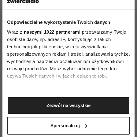
z warszawskich apartamentów. Za stylizacje sesji
odpowiadała Agata Rzepniewska – Dyrektor
Odpowiedzialne wykorzystanie Twoich danych
Kreatywna MARLU.
Wraz z
naszymi 1022 partnerami
przetwarzamy Twoje
osobiste dane, np. adres IP, korzystając z takich
technologii jak pliki cookie, w celu wyświetlania
spersonalizowanych reklam i treści, analizowania tychże,
wychodzenia naprzeciw oczekiwaniom użytkowników i
rozwoju produktów. Masz wybór odnośnie tego, kto
używa Twoich danych i w jakich celach to robi.
AUTOPROMOCJA
Jeśli wyrazisz na to zgodę, chcielibyśmy również:
Gromadzić dane dotyczące Twojej lokalizacji
Zezwól na wszystkie
geograficznej z dokładnością nawet do kilku metrów
Identyfikować Twoje urządzenie, aktywnie
analizując charakteryzującego je zbiory danych
Spersonalizuj
(fingerprinting, czyli wirtualny odcisk palca)
Dowiedz się więcej odnośnie tego, jak Twoje osobiste