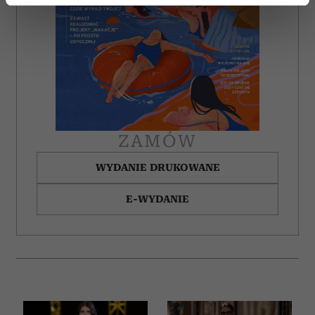
dane są przetwarzane oraz ustaw własne preferencje w
sekcji szczegółów
. W Deklaracji plików cookie możesz
zmienić lub wycofać swoją zgodę w dowolnej chwili.
Wykorzystujemy pliki cookie do spersonalizowania treści
i reklam, aby oferować funkcje społecznościowe i
analizować ruch w naszej witrynie. Informacje o tym, jak
korzystasz z naszej witryny, udostępniamy partnerom
ZAMÓW
społecznościowym, reklamowym i analitycznym.
WYDANIE DRUKOWANE
Partnerzy mogą połączyć te informacje z innymi danymi
otrzymanymi od Ciebie lub uzyskanymi podczas
E-WYDANIE
korzystania z ich usług.