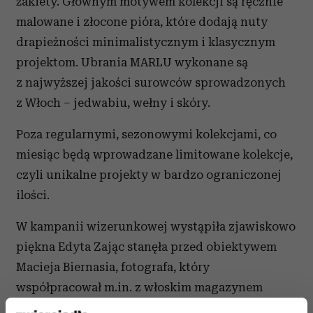
żakiety. Głównym motywem kolekcji są ręcznie
malowane i złocone pióra, które dodają nuty
drapieżności minimalistycznym i klasycznym
projektom. Ubrania MARLU wykonane są
z najwyższej jakości surowców sprowadzonych
z Włoch – jedwabiu, wełny i skóry.
Poza regularnymi, sezonowymi kolekcjami, co
miesiąc będą wprowadzane limitowane kolekcje,
czyli unikalne projekty w bardzo ograniczonej
ilości.
W kampanii wizerunkowej wystąpiła zjawiskowo
piękna Edyta Zając stanęła przed obiektywem
Macieja Biernasia, fotografa, który
współpracował m.in. z włoskim magazynem
Vouge. Planem zdjęciowym sesji był jeden