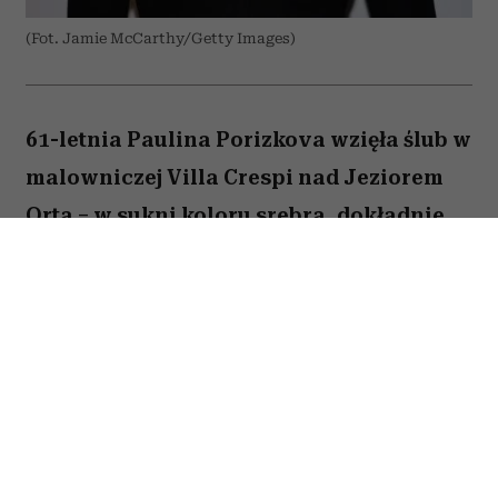
(Fot. Jamie McCarthy/Getty Images)
61-letnia Paulina Porizkova wzięła ślub w
malowniczej Villa Crespi nad Jeziorem
Orta – w sukni koloru srebra, dokładnie
takiego jak jej włosy. Supermodelka
świadomie odpuściła biel, ale jej wybór
nie miał nic wspólnego z tym, że to już
drugie jej małżeństwo.
Ślub odbył się 3 lipca. Panna młoda poślubiła 62-
letniego scenarzystę telewizyjnego Jeffa