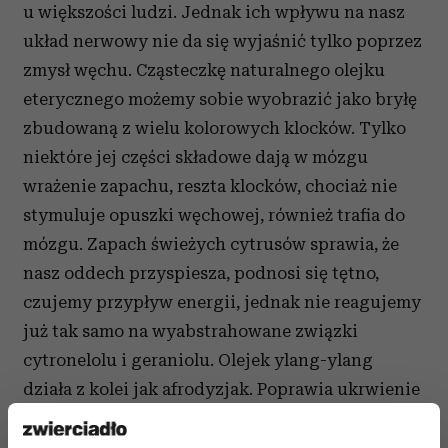
u większości ludzi. Jednak ich wpływu na nasz
układ nerwowy nie da się wyjaśnić tylko poprzez
zmysł węchu. Cząsteczkę naturalnego olejku
eterycznego możemy sobie wyobrazić jako bryłę
zbudowaną z wielu kolorowych klocków. Tylko
niektóre jej części składowe dają w mózgu
wrażenie zapachu, reszta klocków, chociaż nie
stymuluje opuszki węchowej, również trafia do
mózgu. Zapach świeżych cytrusów sprawia, że
nasz oddech przyspiesza, podnosi się tętno,
czujemy przypływ energii, jednak nie reagujemy
już tak samo na wyabstrahowane związki
cytronelolu i geraniolu. Olejek ylang-ylang
działa z kolei jak afrodyzjak. Poprawia ukrwienie
skóry, rozszerzając naczynia krwionośne.
Syntetyk nie daje tego samego efektu" – mówi