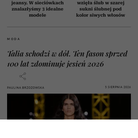
jeansy. W sieciówkach
wzięła ślub w szarej
znalazłyśmy 3 idealne
sukni ślubnej pod
modele
kolor siwych włosów
MODA
Talia schodzi w dół. Ten fason sprzed
100 lat zdominuje jesień 2026
5 SIERPNIA 2026
PAULINA BRZOZOWSKA