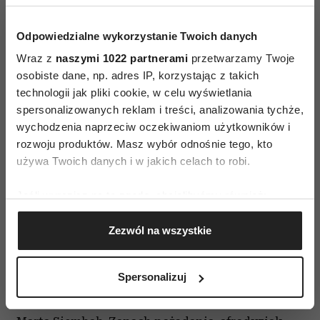
Marta Siembab. Większość dostępnych
Odpowiedzialne wykorzystanie Twoich danych
w perfumeriach zapachów to miks substancji
Wraz z
naszymi 1022 partnerami
przetwarzamy Twoje
syntetycznych i naturalnych ekstraktów, nie
osobiste dane, np. adres IP, korzystając z takich
można do końca przewidzieć ich działania.
technologii jak pliki cookie, w celu wyświetlania
spersonalizowanych reklam i treści, analizowania tychże,
Wybierając zapach dla siebie, powinniśmy po
wychodzenia naprzeciw oczekiwaniom użytkowników i
prostu kierować się tym, jak się w nim czujemy.
rozwoju produktów. Masz wybór odnośnie tego, kto
„Przytoczę tu pewne ciekawe badanie. Grupie
używa Twoich danych i w jakich celach to robi.
osób zostały przedstawione dwa nagrania, na
Jeśli wyrazisz na to zgodę, chcielibyśmy również:
których ta sama dziewczyna szła korytarzem
Gromadzić dane dotyczące Twojej lokalizacji
galerii handlowej. Na jednym nagraniu była
Zezwól na wszystkie
geograficznej z dokładnością nawet do kilku metrów
uperfumowana, na drugim nie. Osoby biorące
Identyfikować Twoje urządzenie, aktywnie
udział w badaniu po samych ruchach kobiety,
analizując charakteryzującego je zbiory danych
Spersonalizuj
bijącej od niej pewności siebie odgadli, na
(fingerprinting, czyli wirtualny odcisk palca)
którym z filmów nosiła perfumy” – opowiada
Dowiedz się więcej odnośnie tego, jak Twoje osobiste