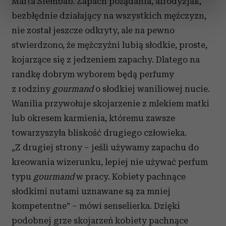
Marta Siembab. Zapach pożądania, afrodyzjak,
dane są przetwarzane oraz ustaw własne preferencje w
sekcji szczegółów
. W Deklaracji plików cookie możesz
bezbłędnie działający na wszystkich mężczyzn,
zmienić lub wycofać swoją zgodę w dowolnej chwili.
nie został jeszcze odkryty, ale na pewno
stwierdzono, że mężczyźni lubią słodkie, proste,
Wykorzystujemy pliki cookie do spersonalizowania treści
kojarzące się z jedzeniem zapachy. Dlatego na
i reklam, aby oferować funkcje społecznościowe i
analizować ruch w naszej witrynie. Informacje o tym, jak
randkę dobrym wyborem będą perfumy
korzystasz z naszej witryny, udostępniamy partnerom
z rodziny
gourmand
o słodkiej waniliowej nucie.
społecznościowym, reklamowym i analitycznym.
Wanilia przywołuje skojarzenie z mlekiem matki
Partnerzy mogą połączyć te informacje z innymi danymi
lub okresem karmienia, któremu zawsze
otrzymanymi od Ciebie lub uzyskanymi podczas
towarzyszyła bliskość drugiego człowieka.
korzystania z ich usług.
„Z drugiej strony – jeśli używamy zapachu do
kreowania wizerunku, lepiej nie używać perfum
typu
gourmand
w pracy. Kobiety pachnące
słodkimi nutami uznawane są za mniej
kompetentne” – mówi senselierka. Dzięki
podobnej grze skojarzeń kobiety pachnące