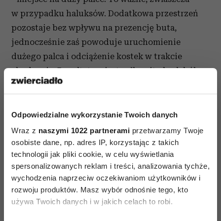
w przypadku haluksów. Dodatkowa przestrzeń
pozostaje bez wpływu na prezencję buta,
jednocześnie zaś powoduje uruchomienie
dużego palca i odciążenie kostek w trakcie
chodzenia. Rezultatem jest całkowity brak bólu.
- stabilizacja butów. Szpilki zostały
zaprojektowane w taki sposób, aby zapewnić Ci
Odpowiedzialne wykorzystanie Twoich danych
pewny i stabilny krok. Nie kiwają się na boki,
Wraz z
naszymi 1022 partnerami
przetwarzamy Twoje
jednocześnie zaś, odciążają kostki i kolana.
osobiste dane, np. adres IP, korzystając z takich
technologii jak pliki cookie, w celu wyświetlania
spersonalizowanych reklam i treści, analizowania tychże,
wychodzenia naprzeciw oczekiwaniom użytkowników i
rozwoju produktów. Masz wybór odnośnie tego, kto
używa Twoich danych i w jakich celach to robi.