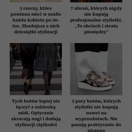
5 rzeczy, które
7 ubrań, których nigdy
powinna mieć w szafie
nie kupują
każda kobieta po 50-
profesjonalne stylistki.
tce. Zbudujesz z nich
„To obciach i strata
dziesiątki stylizacji
pieniędzy”
Tych butów lepiej nie
3 pary butów, których
łączyć z sukienką
stylistki nie kupują
midi. Optycznie
nawet na
skracają nogi i dodają
wyprzedażach. Nie
stylizacji ciężkości
pasują praktycznie do
niczego