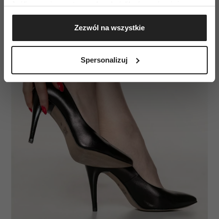
Jeśli wyrazisz na to zgodę, chcielibyśmy również:
Gromadzić dane dotyczące Twojej lokalizacji
Zezwól na wszystkie
geograficznej z dokładnością nawet do kilku metrów
Identyfikować Twoje urządzenie, aktywnie
analizując charakteryzującego je zbiory danych
Spersonalizuj
(fingerprinting, czyli wirtualny odcisk palca)
Dowiedz się więcej odnośnie tego, jak Twoje osobiste
dane są przetwarzane oraz ustaw własne preferencje w
sekcji szczegółów
. W Deklaracji plików cookie możesz
zmienić lub wycofać swoją zgodę w dowolnej chwili.
Wykorzystujemy pliki cookie do spersonalizowania treści
i reklam, aby oferować funkcje społecznościowe i
analizować ruch w naszej witrynie. Informacje o tym, jak
korzystasz z naszej witryny, udostępniamy partnerom
społecznościowym, reklamowym i analitycznym.
Partnerzy mogą połączyć te informacje z innymi danymi
otrzymanymi od Ciebie lub uzyskanymi podczas
korzystania z ich usług.