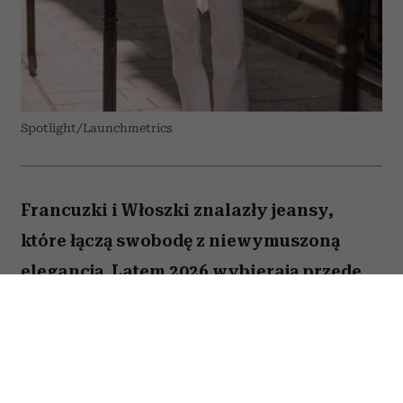
Spotlight/Launchmetrics
Francuzki i Włoszki znalazły jeansy,
które łączą swobodę z niewymuszoną
elegancją. Latem 2026 wybierają przede
wszystkim białe modele z szerokimi
nogawkami i mocno podkreśloną talią.
Podobne fasony znalazłyśmy także w
popularnych sieciówkach.