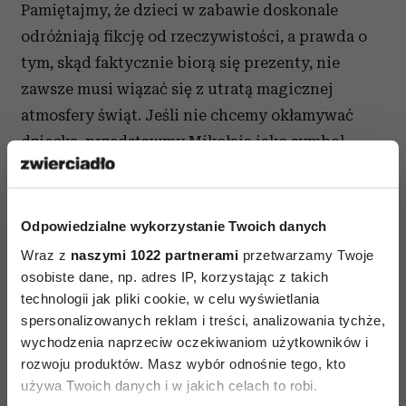
Pamiętajmy, że dzieci w zabawie doskonale
odróżniają fikcję od rzeczywistości, a prawda o
tym, skąd faktycznie biorą się prezenty, nie
zawsze musi wiązać się z utratą magicznej
atmosfery świąt. Jeśli nie chcemy okłamywać
dziecka, przedstawmy Mikołaja jako symbol
dobroci, życzliwości i otwartości. Warto również
zaangażować dzieci w tradycję
przygotowywania prezentów. To nie tylko
Odpowiedzialne wykorzystanie Twoich danych
doskonała zabawa i okazja do kreatywnego
Wraz z
naszymi 1022 partnerami
przetwarzamy Twoje
spędzenia czasu, ale również lekcja tego, co
osobiste dane, np. adres IP, korzystając z takich
w świętach
Bożego Narodzenia
najważniejsze -
technologii jak pliki cookie, w celu wyświetlania
spersonalizowanych reklam i treści, analizowania tychże,
umiejętności dzielenia się i obdarowywania
wychodzenia naprzeciw oczekiwaniom użytkowników i
innych.
rozwoju produktów. Masz wybór odnośnie tego, kto
używa Twoich danych i w jakich celach to robi.
mat.pras.SWPS