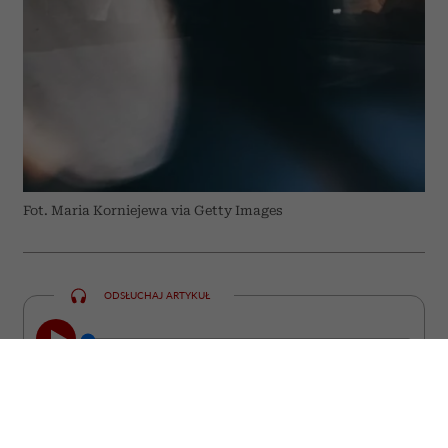
Fot. Maria Korniejewa via Getty Images
ODSŁUCHAJ ARTYKUŁ
00:00
23:22