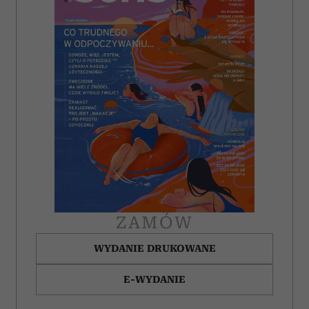
i reklam, aby oferować funkcje społecznościowe i
analizować ruch w naszej witrynie. Informacje o tym, jak
korzystasz z naszej witryny, udostępniamy partnerom
społecznościowym, reklamowym i analitycznym.
Partnerzy mogą połączyć te informacje z innymi danymi
otrzymanymi od Ciebie lub uzyskanymi podczas
korzystania z ich usług.
ZAMÓW
WYDANIE DRUKOWANE
E-WYDANIE