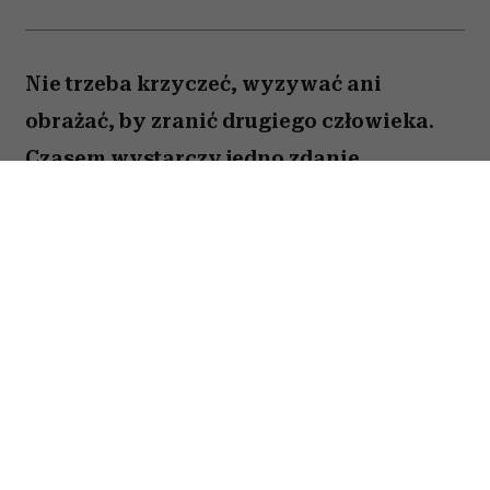
Nie trzeba krzyczeć, wyzywać ani
obrażać, by zranić drugiego człowieka.
Czasem wystarczy jedno zdanie
wypowiedziane mimochodem – takie,
które podważa czyjeś uczucia, odbiera
poczucie sprawczości albo sprawia, że
ktoś zaczyna wątpić we własną ocenę
rzeczywistości. Oto 5 pozornie
niewinnych zdań, które wypowiadają
ludzie pozbawieni empatii w
zwyczajnych codziennych rozmowach.