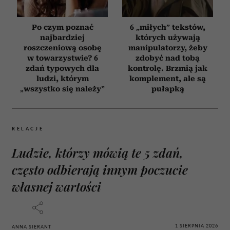
Po czym poznać
6 „miłych” tekstów,
najbardziej
których używają
roszczeniową osobę
manipulatorzy, żeby
w towarzystwie? 6
zdobyć nad tobą
zdań typowych dla
kontrolę. Brzmią jak
ludzi, którym
komplement, ale są
„wszystko się należy”
pułapką
RELACJE
Ludzie, którzy mówią te 5 zdań,
często odbierają innym poczucie
własnej wartości
1 SIERPNIA 2026
ANNA SIERANT