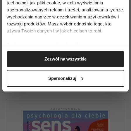
technologii jak pliki cookie, w celu wyświetlania
spersonalizowanych reklam i treści, analizowania tychże,
wychodzenia naprzeciw oczekiwaniom użytkowników i
rozwoju produktów. Masz wybór odnośnie tego, kto
używa Twoich danych i w jakich celach to robi.
Jeśli wyrazisz na to zgodę, chcielibyśmy również:
Gromadzić dane dotyczące Twojej lokalizacji
fot. Zła-Fotograf: Julia Schablovskaya
Zezwól na wszystkie
geograficznej z dokładnością nawet do kilku metrów
Identyfikować Twoje urządzenie, aktywnie
analizując charakteryzującego je zbiory danych
Spersonalizuj
(fingerprinting, czyli wirtualny odcisk palca)
Dowiedz się więcej odnośnie tego, jak Twoje osobiste
dane są przetwarzane oraz ustaw własne preferencje w
sekcji szczegółów
. W Deklaracji plików cookie możesz
AUTOPROMOCJA
zmienić lub wycofać swoją zgodę w dowolnej chwili.
Wykorzystujemy pliki cookie do spersonalizowania treści