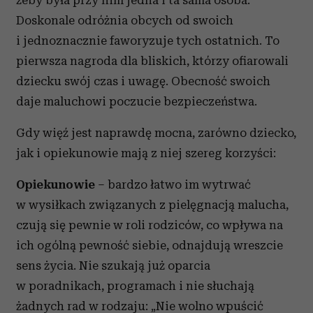
żeby była przy nim jedna i ta sama osoba.
Doskonale odróżnia obcych od swoich
i jednoznacznie faworyzuje tych ostatnich. To
pierwsza nagroda dla bliskich, którzy ofiarowali
dziecku swój czas i uwagę. Obecność swoich
daje maluchowi poczucie bezpieczeństwa.
Gdy więź jest naprawdę mocna, zarówno dziecko,
jak i opiekunowie mają z niej szereg korzyści:
Opiekunowie
– bardzo łatwo im wytrwać
w wysiłkach związanych z pielęgnacją malucha,
czują się pewnie w roli rodziców, co wpływa na
ich ogólną pewność siebie, odnajdują wreszcie
sens życia. Nie szukają już oparcia
w poradnikach, programach i nie słuchają
żadnych rad w rodzaju: „Nie wolno wpuścić