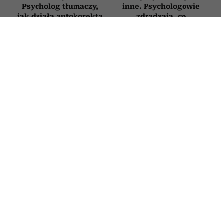
Psycholog tłumaczy,
inne. Psychologowie
jak działa autokorekta
zdradzają, co
myślenia
naprawdę je wyróżnia
RELACJE
Trzy rzeczy, których narcyz nie
potrafi udawać, nawet gdy bardzo się
stara. W tych sytuacjach pokazuje
swoje prawdziwe oblicze
24 CZERWCA 2026
PATRYCJA KLIKOWSKA