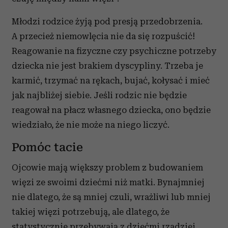
społecznościowym, reklamowym i analitycznym.
Młodzi rodzice żyją pod presją przedobrzenia.
Partnerzy mogą połączyć te informacje z innymi danymi
otrzymanymi od Ciebie lub uzyskanymi podczas
A przecież niemowlęcia nie da się rozpuścić!
korzystania z ich usług.
Reagowanie na fizyczne czy psychiczne potrzeby
dziecka nie jest brakiem dyscypliny. Trzeba je
karmić, trzymać na rękach, bujać, kołysać i mieć
jak najbliżej siebie. Jeśli rodzic nie będzie
reagował na płacz własnego dziecka, ono będzie
wiedziało, że nie może na niego liczyć.
Pomóc tacie
Ojcowie mają większy problem z budowaniem
więzi ze swoimi dziećmi niż matki. Bynajmniej
nie dlatego, że są mniej czuli, wrażliwi lub mniej
takiej więzi potrzebują, ale dlatego, że
statystycznie przebywają z dziećmi rzadziej.