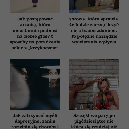
Jak postępować
4 słowa, które sprawią,
z osobą, która
że ludzie zaczną liczyć
nieustannie podnosi
się z twoim zdaniem.
na ciebie głos? 3
To potężne narzędzie
sposoby na poradzenie
wywierania wpływu
sobie z „krzykaczem”
Jak zatrzymać myśli
Szczęśliwe pary po
depresyjne, zanim
pięćdziesiątce nie
rozwinie się choroba?
kłócą się rzadziej niż