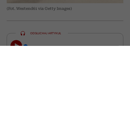
(Fot. Westend61 via Getty Images)
ODSŁUCHAJ ARTYKUŁ
00:00
05:42
Czy w twoim otoczeniu jest osoba, która
niemal każdą rozmowę prowadzi
podniesionym głosem, a ty nie wiesz, jak
do niej dotrzeć? Psycholodzy mają
bezcenną wskazówkę. Zacznij od