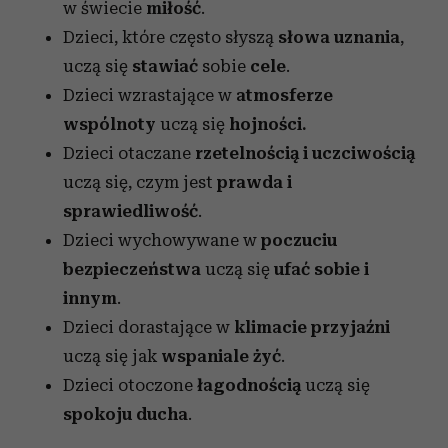
w świecie
miłość
.
Dzieci, które często słyszą
słowa uznania
,
uczą się
stawiać
sobie
cele
.
Dzieci wzrastające w
atmosferze
wspólnoty
uczą się
hojności.
Dzieci otaczane
rzetelnością i uczciwością
uczą się, czym jest
prawda i
sprawiedliwość
.
Dzieci wychowywane w
poczuciu
bezpieczeństwa
uczą się
ufać sobie i
innym
.
Dzieci dorastające w
klimacie przyjaźni
uczą się jak
wspaniale żyć
.
Dzieci otoczone
łagodnością
uczą się
spokoju ducha
.