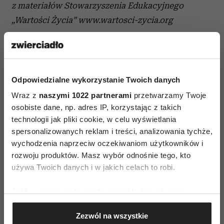
z materiałów Stowarzyszenia Edukacyjnego
„Wartości Życia” www.wartosci-zycia.org
więcej na ten temat przeczytasz w książce „Z
dzieckiem w świat wartości” autorstwa Ireny
Koźmińskiej i Elżbiety Olszewskiej,
Odpowiedzialne wykorzystanie Twoich danych
wydawnictwo Świat Książki
Wraz z
naszymi 1022 partnerami
przetwarzamy Twoje
osobiste dane, np. adres IP, korzystając z takich
technologii jak pliki cookie, w celu wyświetlania
spersonalizowanych reklam i treści, analizowania tychże,
wychodzenia naprzeciw oczekiwaniom użytkowników i
rozwoju produktów. Masz wybór odnośnie tego, kto
używa Twoich danych i w jakich celach to robi.
AUTOPROMOCJA
Jeśli wyrazisz na to zgodę, chcielibyśmy również:
Gromadzić dane dotyczące Twojej lokalizacji
Zezwól na wszystkie
geograficznej z dokładnością nawet do kilku metrów