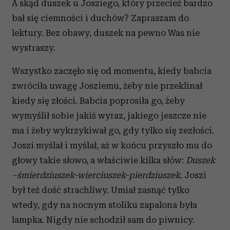
A skąd duszek u Josziego, który przecież bardzo
bał się ciemności i duchów? Zapraszam do
lektury. Bez obawy, duszek na pewno Was nie
wystraszy.
Wszystko zaczęło się od momentu, kiedy babcia
zwróciła uwagę Josziemu, żeby nie przeklinał
kiedy się złości. Babcia poprosiła go, żeby
wymyślił sobie jakiś wyraz, jakiego jeszcze nie
ma i żeby wykrzykiwał go, gdy tylko się zezłości.
Joszi myślał i myślał, aż w końcu przyszło mu do
głowy takie słowo, a właściwie kilka słów:
Duszek
–śmierdziuszek-wierciuszek-pierdziuszek.
Joszi
był też dość strachliwy. Umiał zasnąć tylko
wtedy, gdy na nocnym stoliku zapalona była
lampka. Nigdy nie schodził sam do piwnicy.