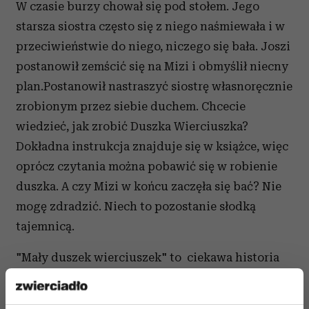
W czasie burzy chował się pod stołem. Jego
starsza siostra często się z niego naśmiewała i w
przeciwieństwie do niego, niczego się bała. Joszi
postanowił zemścić się na Mizi i obmyślił niecny
plan.Postanowił nastraszyć siostrę własnoręcznie
zrobionym przez siebie duchem. Chcecie
wiedzieć, jak zrobić Duszka Wierciuszka?
Dokładna instrukcja znajduje się w książce, więc
oprócz czytania można pobawić się w robienie
duszka. A czy Mizi w końcu zaczęła się bać? Nie
mogę zdradzić. Niech to pozostanie słodką
tajemnicą.
"Mały duszek wierciuszek" to ciekawa historia
zabarwiona dużą dawką humoru. Pozwala
dzieciom oswoić się ze strachem, co nie zawsze