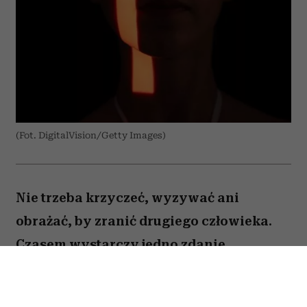
(Fot. DigitalVision/Getty Images)
Nie trzeba krzyczeć, wyzywać ani
obrażać, by zranić drugiego człowieka.
Czasem wystarczy jedno zdanie
wypowiedziane mimochodem – takie,
które podważa czyjeś uczucia, odbiera