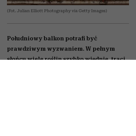
(Fot. Julian Elliott Photography via Getty Images)
Południowy balkon potrafi być
prawdziwym wyzwaniem. W pełnym
słońcu wiele roślin szybko więdnie, traci
kwiaty lub po prostu nie radzi sobie z
wysokimi temperaturami. Na szczęście są
gatunki, które uwielbiają takie warunki.
Oto pięć kwiatów, które nie boją się
upałów i będą zachwycać przez całe lato.