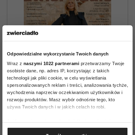
Odpowiedzialne wykorzystanie Twoich danych
Wraz z
naszymi 1022 partnerami
przetwarzamy Twoje
osobiste dane, np. adres IP, korzystając z takich
technologii jak pliki cookie, w celu wyświetlania
spersonalizowanych reklam i treści, analizowania tychże,
wychodzenia naprzeciw oczekiwaniom użytkowników i
rozwoju produktów. Masz wybór odnośnie tego, kto
ZAMÓW
używa Twoich danych i w jakich celach to robi.
WYDANIE DRUKOWANE
Jeśli wyrazisz na to zgodę, chcielibyśmy również:
Gromadzić dane dotyczące Twojej lokalizacji
E-WYDANIE