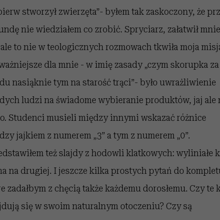
pierw stworzył zwierzęta”- byłem tak zaskoczony, że pr
undę nie wiedziałem co zrobić. Spryciarz, załatwił mnie
 ale to nie w teologicznych rozmowach tkwiła moja misj
ważniejsze dla mnie - w imię zasady „czym skorupka za
du nasiąknie tym na starość trąci”- było uwrażliwienie
dych ludzi na świadome wybieranie produktów, jaj ale 
ko. Studenci musieli między innymi wskazać różnice
dzy jajkiem z numerem „3” a tym z numerem „0”.
edstawiłem też slajdy z hodowli klatkowych: wyliniałe 
na na drugiej. I jeszcze kilka prostych pytań do komplet
re zadałbym z chęcią także każdemu dorosłemu. Czy te 
jdują się w swoim naturalnym otoczeniu? Czy są