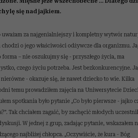
zone. Mięsne jeże wszechobecne … Dlatego dzi
nice
edź
 5,
Wiemy, gdzie go kupić
zaskakujący faworyt
Miller s. 5, odc. 6]
sezon jesień–zima 2
hylę się nad jajkiem.
o uważam za najgenialniejszy i kompletny wytwór natur
li chodzi o jego właściwości odżywcze dla organizmu. Ja
o forma – nie oszukujmy się - przyszłego życia, ma
ystko, czego życiu potrzeba. Jest bezkonkurencyjne. Ja
u nierówne - okazuje się, że nawet dziecko to wie. Kilka
odni temu prowadziłem zajęcia na Uniwersytecie Dzieci
ułem spotkania było pytanie „Co było pierwsze - jajko c
a?”. Tak chciałem zagaić, by zachęcić młodych uczestn
dyskusji. W jednej z grup, zadając pytanie, wskazałem 
dzącego najbliżej chłopca. „Oczywiście, że kura - Bóg