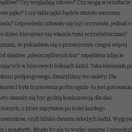
zęśliwe? Czy wyglądają zdrowo? Czy mogą w rezultacie
owe jajko? I czy takie jajko będzie służyło naszemu
owiu? Odpowiedzi zdawały się być oczywiste, jednak c
co dzień kierujemy się właśnie tymi oczywistościami?
yznam, że pokusiłem się o przemycenie czegoś więcej -
ód slajdów „nieszczęśliwych kur” zapętliłem zdjęcie
cujących w biurowych boksach ludzi. Taka nieśmiała p
ekazu podprogowego. Smażyliśmy też omlety. Dla
kszości była to pierwsza próba ognia- to jest gotowania
ety okazały się być godną konkurencją dla dań
bionych, o które zapytałem po kolei każdego
czestników, czyli blisko dwustu młodych ludzi. Wygry
za i spaghetti. Mogło by się to wydać smutne i niepokoj