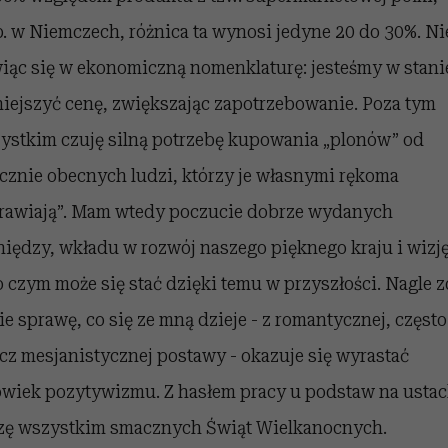
p. w Niemczech, różnica ta wynosi jedyne 20 do 30%. Ni
iąc się w ekonomiczną nomenklaturę: jesteśmy w stani
iejszyć cenę, zwiększając zapotrzebowanie. Poza tym
ystkim czuję silną potrzebę kupowania „plonów” od
ycznie obecnych ludzi, którzy je własnymi rękoma
rawiają”. Mam wtedy poczucie dobrze wydanych
niędzy, wkładu w rozwój naszego pięknego kraju i wizj
o czym może się stać dzięki temu w przyszłości. Nagle z
ie sprawę, co się ze mną dzieje - z romantycznej, często
cz mesjanistycznej postawy - okazuje się wyrastać
owiek pozytywizmu. Z hasłem pracy u podstaw na ustac
zę wszystkim smacznych Świąt Wielkanocnych.