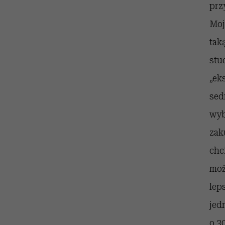
prz
Moj
tak
stu
„ek
sed
wyb
zak
chc
moż
lep
jed
o 3