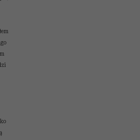
ałem
ego
em
dzi
,
lko
ą