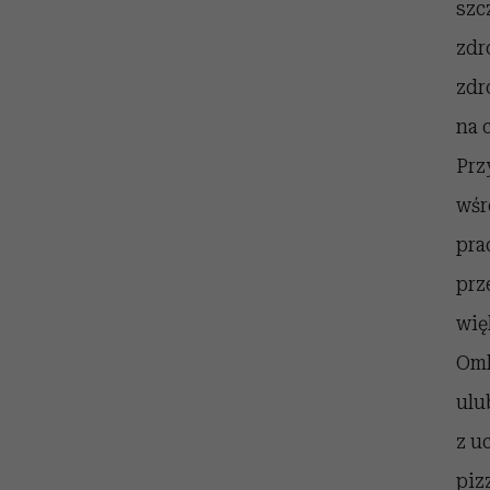
szc
zdr
zdr
na 
Prz
wśr
pra
prz
wię
Oml
ulu
z u
piz