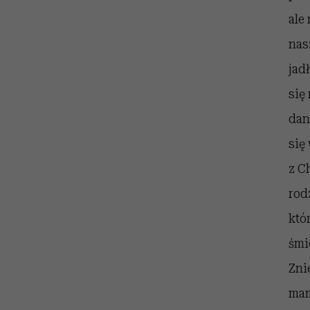
ale
nas
jad
się
dan
się
z C
rod
któ
śmi
Zni
mam