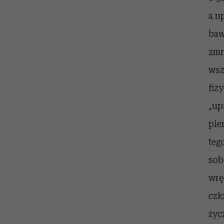
a n
baw
zmn
wsz
fiz
„up
pie
teg
sob
wrę
czł
życ