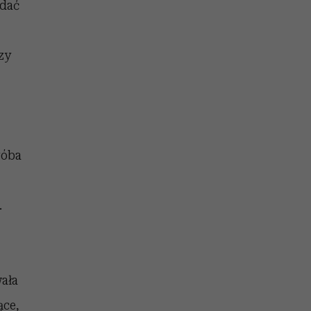
 dać
zy
róba
.
wała
ące,