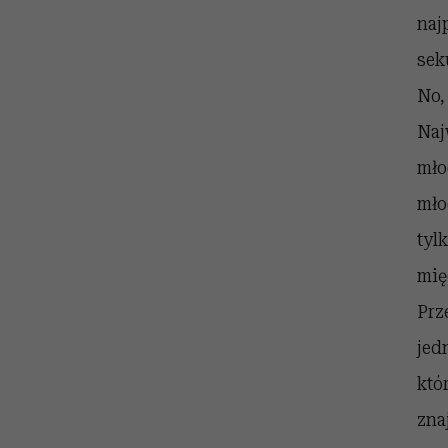
naj
sek
No,
Naj
mło
mło
tyl
mię
Prz
jed
któ
zna