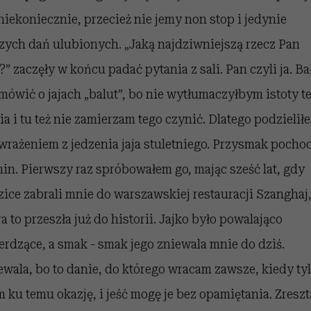
 niekoniecznie, przecież nie jemy non stop i jedynie
zych dań ulubionych. „Jaką najdziwniejszą rzecz Pan
ł?” zaczęły w końcu padać pytania z sali. Pan czyli ja. B
 mówić o jajach „balut”, bo nie wytłumaczyłbym istoty t
ia i tu też nie zamierzam tego czynić. Dlatego podzielił
 wrażeniem z jedzenia jaja stuletniego. Przysmak pocho
hin. Pierwszy raz spróbowałem go, mając sześć lat, gdy
zice zabrali mnie do warszawskiej restauracji Szanghaj
ra to przeszła już do historii. Jajko było powalająco
erdzące, a smak - smak jego zniewala mnie do dziś.
ewala, bo to danie, do którego wracam zawsze, kiedy ty
 ku temu okazję, i jeść mogę je bez opamiętania. Zreszt