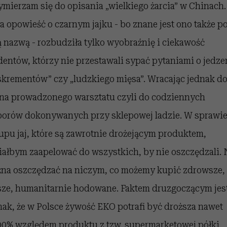
ymierzam się do opisania „wielkiego żarcia” w Chinach.
a opowieść o czarnym jajku - bo znane jest ono także p
ą nazwą - rozbudziła tylko wyobraźnię i ciekawość
dentów, którzy nie przestawali sypać pytaniami o jedze
skrementów” czy „ludzkiego mięsa”. Wracając jednak d
na prowadzonego warsztatu czyli do codziennych
orów dokonywanych przy sklepowej ladzie. W sprawi
upu jaj, które są zawrotnie drożejącym produktem,
iałbym zaapelować do wszystkich, by nie oszczędzali. 
na oszczędzać na niczym, co możemy kupić zdrowsze,
sze, humanitarnie hodowane. Faktem druzgoczącym jes
nak, że w Polsce żywość EKO potrafi być droższa nawet
00% względem produktu z tzw. supermarketowej półki,