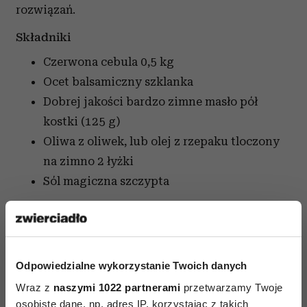
rozwiązań.
Składniki
Czerwona cebula
0,5 kg
Ocet balsamiczny
szklanka
Dobrej jakości bardzo zimne masło
pół
kostki (125 g)
Oliwa z oliwek, lub olej z rzepaku tloczony
na zimno
2 łyżki
Sól
magiczna szczypta
Sposób przygotowania
Pokroić cebule w piórka, w między czasie
rozgrzać na patelni olej/oliwę. Wsypać cebule na
Odpowiedzialne wykorzystanie Twoich danych
patelnię, lekko posolić i ją delikatnie dusić, stale
Wraz z
naszymi 1022 partnerami
przetwarzamy Twoje
mieszając; uważać, żeby się nie przypaliła. Jak
osobiste dane, np. adres IP, korzystając z takich