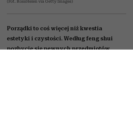
(Fot. RossHelen via Getty Images)
Porządki to coś więcej niż kwestia
estetyki i czystości. Według feng shui
pozbycie się pewnych przedmiotów
pomaga oczyścić przestrzeń z zastygłej
energii i przywrócić zaburzoną
harmonię. Ekspertka Helen Ye Plehn
wskazuje pięć rzeczy, które najbardziej
pogarszają nasze samopoczucie.
Spis treści: