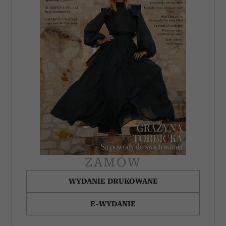
i reklam, aby oferować funkcje społecznościowe i
analizować ruch w naszej witrynie. Informacje o tym, jak
korzystasz z naszej witryny, udostępniamy partnerom
społecznościowym, reklamowym i analitycznym.
Partnerzy mogą połączyć te informacje z innymi danymi
otrzymanymi od Ciebie lub uzyskanymi podczas
korzystania z ich usług.
ZAMÓW
WYDANIE DRUKOWANE
E-WYDANIE