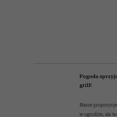
kawę z Kasią Miller”, s.
artystkę
girls”
odc. 7]
Pogoda sprzyja
grill!
Nasze propozycje 
w ogrodzie, ale t