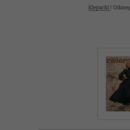
Klepacki
! Udaneg