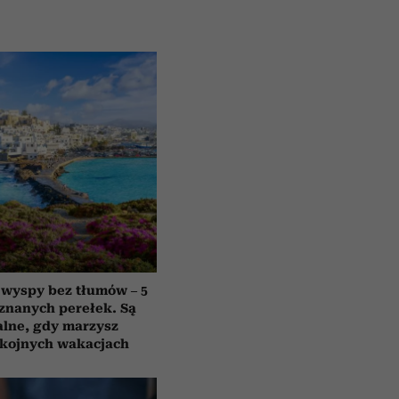
 wyspy bez tłumów – 5
znanych perełek. Są
alne, gdy marzysz
okojnych wakacjach