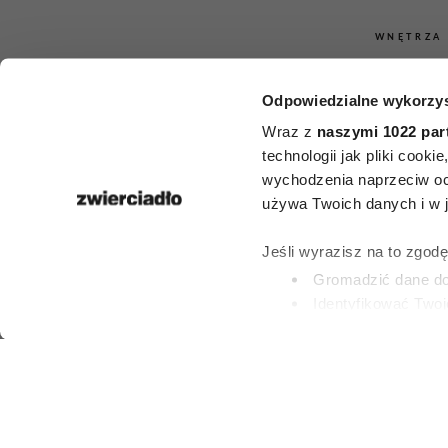
WNĘTRZA
Kwiaty na b
Odpowiedzialne wykorzys
pełnym słońc
Wraz z
naszymi 1022 par
technologii jak pliki cook
roślin, k
wychodzenia naprzeciw oc
używa Twoich danych i w ja
przetrwają
Jeśli wyrazisz na to zgod
największe
Gromadzić dane dot
Identyfikować Twoj
(fingerprinting, czyli 
PATRYCJA KLIKOW
Dowiedz się więcej odnośn
2 LIPCA 2026
preferencje w
sekcji szc
dowolnej chwili.