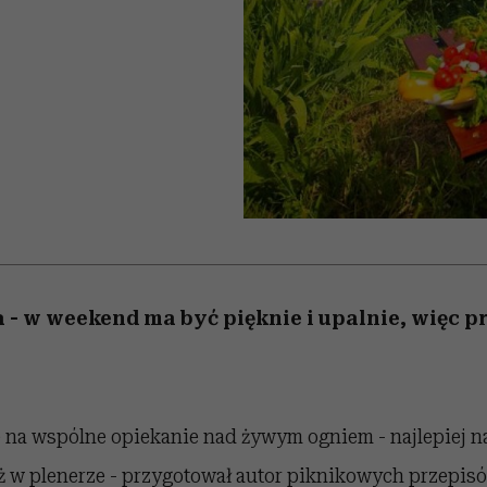
 5,
zupełny brak ogłady
Miller s. 5, odc. 6]
humoru historii
skutki dla związku 
Raport Lyst ujaw
najbardziej pożąd
partnerki
ubrania i marki se
 - w weekend ma być pięknie i upalnie, więc 
na wspólne opiekanie nad żywym ogniem - najlepiej na
eż w plenerze - przygotował autor piknikowych przepis