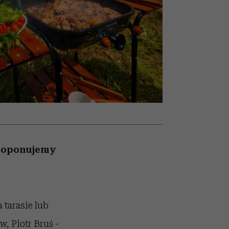
i dla
nił
ane
zonu
proponujemy
 tarasie lub
ów,
Piotr Bruś -