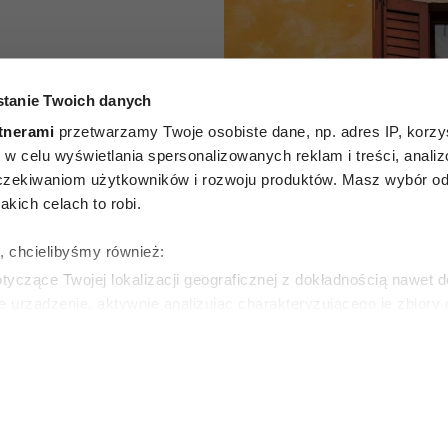
alkon w
tanie Twoich danych
u. Oto 5
tnerami
przetwarzamy Twoje osobiste dane, np. adres IP, korzys
ie, w celu wyświetlania spersonalizowanych reklam i treści, anali
tóre
zekiwaniom użytkowników i rozwoju produktów. Masz wybór odn
kich celach to robi.
 nawet
ę, chcielibyśmy również:
 upały
yczące Twojej lokalizacji geograficznej z dokładnością nawet d
e urządzenie, aktywnie analizując charakteryzującego je zbiory
wirtualny odcisk palca)
SKA
ie tego, jak Twoje osobiste dane są przetwarzane oraz ustaw w
zegółów
. W Deklaracji plików cookie możesz zmienić lub wycof