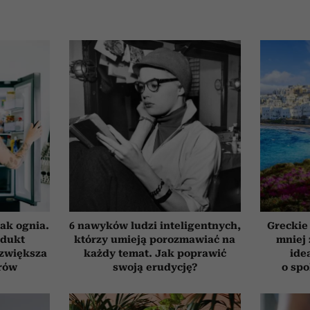
ak ognia.
6 nawyków ludzi inteligentnych,
Greckie
odukt
którzy umieją porozmawiać na
mniej 
 zwiększa
każdy temat. Jak poprawić
ide
rów
swoją erudycję?
o sp